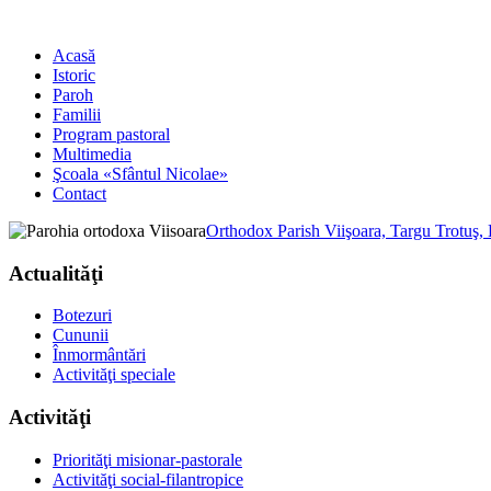
Acasă
Istoric
Paroh
Familii
Program pastoral
Multimedia
Şcoala «Sfântul Nicolae»
Contact
Orthodox Parish Viişoara, Targu Trotuş,
Actualităţi
Botezuri
Cununii
Înmormântări
Activităţi speciale
Activităţi
Priorităţi misionar-pastorale
Activităţi social-filantropice