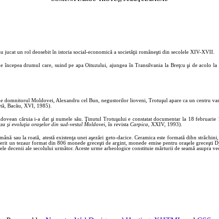
u jucat un rol deosebit în istoria social-economică a societăţii româneşti din secolele XIV-XVII.
nde începea drumul care, suind pe apa Oituzului, ajungea în Transilvania la Breţcu şi de acolo la
 de domnitorul Moldovei, Alexandru cel Bun, negustorilor lioveni, Trotuşul apare ca un centru va
rtă, Bacău, XVI, 1985).
oldovean căruia i-a dat şi numele său. Ţinutul Trotuşului e constatat documentar la 18 februarie 1
za şi evoluţia oraşelor din sud-vestul Moldovei
, în revista
Carpica
, XXIV, 1993).
mână sau la roată, atestă existenţa unei aşezări geto-dacice. Ceramica este formată dibn străchini,
coperit un tezaur format din 806 monede greceşti de argint, monede emise pentru oraşele greceşti
imele decenii ale secolului următor. Aceste urme arheologice constituie mărturii de seamă asupra vech