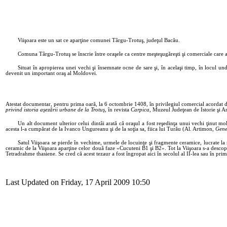
Viişoara este un sat ce aparţine comunei Târgu-Trotuş, judeţul Bacău.
Comuna Târgu-Trotuş se înscrie între oraşele ca centre meşteşugăreşti şi comerciale care a
Situat în apropierea unei vechi şi însemnate ocne de sare şi, în acelaşi timp, în locul u
devenit un important oraş al Moldovei.
Atestat documentar, pentru prima oară, la 6 octombrie 1408,
în privilegiul comercial acordat
privind istoria aşezării urbane de la Trotuş
, în revista
Carpica
, Muzeul Judeţean de Istorie şi A
Un alt document ulterior celui dintâi arată că oraşul a fost reşedinţa unui vechi ţinut m
acesta l-a cumpărat de la Ivanco Ungureanu şi de la soţia sa, fiica lui Turău (Al. Artimon,
Gene
Satul Viişoara se pierde în vechime, urmele de locuinţe şi fragmente ceramice, lucrate la 
ceramic de la Viişoara aparţine celor două faze «Cucuteni B1 şi B2». Tot la Viişoara s-a des
Tetradrahme thasiene. Se cred că acest tezaur a fost îngropat aici în secolul al II-lea sau în pr
Last Updated on Friday, 17 April 2009 10:50