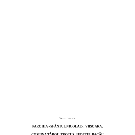
Scurt istoric
PAROHIA «SFÂNTUL NICOLAE», VIIŞOARA,
COMUNA TÂRGU-TROTUŞ, JUDEŢUL BACĂU