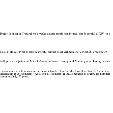
 Braşov, la început Trotuşul era o veche alezare rurală românească, dar în secolul al XIV-lea a
mal al Moldovei (vezi pe larg în articolul semnat de Al. Artimon,
Noi contribuţii arheologice
466 prin care Ştefan cel Mare întăreşte lui Ioaniş Izvoreţ satul Munte, ţinutul Trotuş, pe care
 pahare amorfe, alte obiecte pictate şi caracteristice tipurilor din faza «CucuteniB». Complexul
 Dyrrhachium (800 exemplare), Apollonia (1 exemplar) şi încă 5 monede de argint, aşa-numitele
imii localităţii Viişoara.