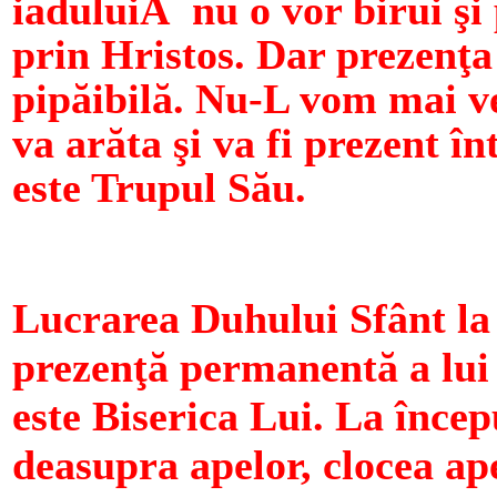
iaduluiÂ nu o vor birui şi
prin Hristos. Dar prezenţa 
pipăibilă. Nu-L vom mai ve
va arăta şi va fi prezent în
este Trupul Său.
Lucrarea Duhului Sfânt la 
prezenţă permanentă a lui 
este Biserica Lui. La înce
deasupra apelor, clocea ape