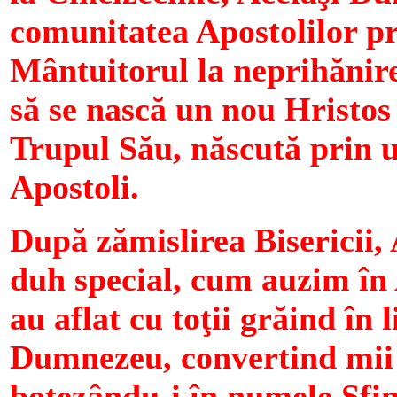
comunitatea Apostolilor preg
Mântuitorul la neprihănir
să se nască un nou Hristos 
Trupul Său, născută prin u
Apostoli.
După zămislirea Bisericii, 
duh special, cum auzim în A
au aflat cu toţii grăind în 
Dumnezeu, convertind mii d
botezându-i în numele Sfin