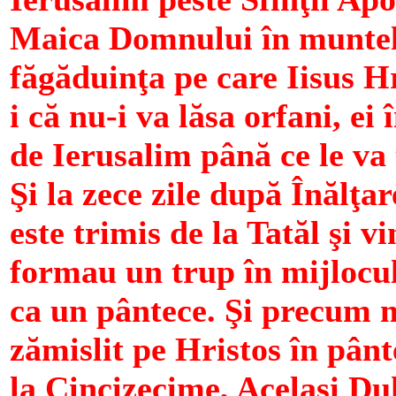
Maica Domnului în muntel
făgăduinţa pe care Iisus Hr
i că nu-i va lăsa orfani, ei
de Ierusalim până ce le va
Şi la zece zile după Înălţ
este trimis de la Tatăl şi v
formau un trup în mijlocu
ca un pântece. Şi precum 
zămislit pe Hristos în pân
la Cincizecime, Acelaşi Du