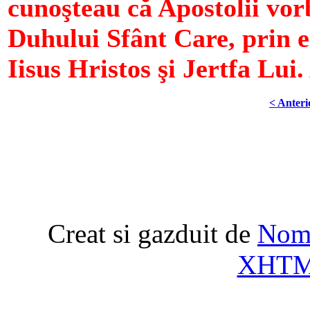
cunoşteau că Apostolii vor
Duhului Sfânt Care, prin e
Iisus Hristos şi Jertfa Lui
< Anteri
Creat si gazduit de
Nome
XHT