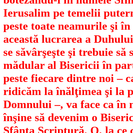
Ierusalim pe temelii putern
peste toate neamurile şi î
această lucrarea a Duhului
se săvârşeşte şi trebuie să 
mădular al Bisericii în pa
peste fiecare dintre noi – c
ridicăm la înălţimea şi la 
Domnului –, va face ca în n
înşine să devenim o Biseri
Sfânta Scriptură. O, la ce 