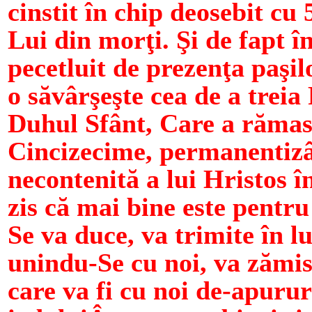
cinstit în chip deosebit cu 
Lui din morţi. Şi de fapt în
pecetluit de prezenţa paşil
o săvârşeşte cea de a treia
Duhul Sfânt, Care a rămas
Cincizecime, permanentizâ
necontenită a lui Hristos î
zis că mai bine este pentru
Se va duce, va trimite în l
unindu-Se cu noi, va zămis
care va fi cu noi de-apurur