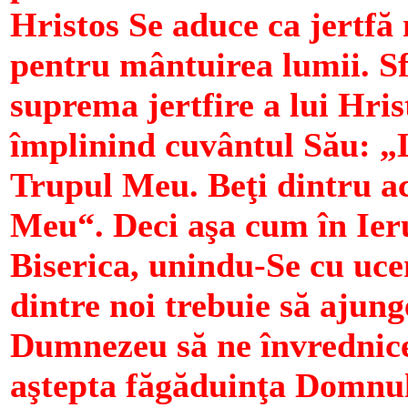
Hristos Se aduce ca jertfă
pentru mântuirea lumii. S
suprema jertfire a lui Hris
împlinind cuvântul Său: „L
Trupul Meu. Beţi dintru ace
Meu“. Deci aşa cum în Ier
Biserica, unindu-Se cu ucen
dintre noi trebuie să ajun
Dumnezeu să ne învrednicea
aştepta făgăduinţa Domnul