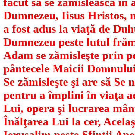
făcut să se zămislească în a
Dumnezeu, Iisus Hristos,
a fost adus la viaţă de Duh
Dumnezeu peste lutul frăm
Adam se zămisleşte prin p
pântecele Maicii Domnului.
Se zămisleşte şi are să Se
pentru a împlini în viaţa 
Lui, opera şi lucrarea mâ
Înălţarea Lui la cer, Acela
Ierusalim peste Sfinţii Ap