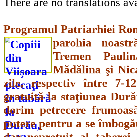
There are no translations ava
Programul Patriarhiei Rom
parohia noastr
Tremen Paulin
Mădălina şi Nic
zile, respectiv între 7-
gratuită la staţiunea Dură
dorim petrecere frumoas
putere pentru a se îmbogăţi
dar nepreţuit al taberei 