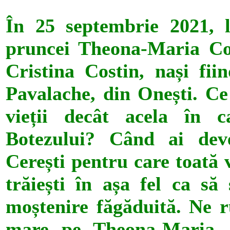
În 25 septembrie 2021, l
pruncei Theona-Maria Cost
Cristina Costin, nași fii
Pavalache, din Onești. Ce
vieții decât acela în c
Botezului? Când ai deve
Cerești pentru care toată v
trăiești în așa fel ca să
moștenire făgăduită. Ne 
mare pe Theona-Maria, c