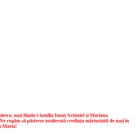
escu, nași fiindu-i familia Ionuț Aristotel și Mariana
 Ne rugăm să păstreze nealterată credința mărturisită de nași în
in-Maria!