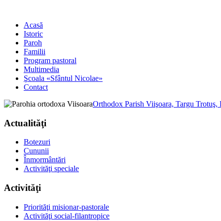
Acasă
Istoric
Paroh
Familii
Program pastoral
Multimedia
Şcoala «Sfântul Nicolae»
Contact
Orthodox Parish Viişoara, Targu Trotuş,
Actualităţi
Botezuri
Cununii
Înmormântări
Activităţi speciale
Activităţi
Priorităţi misionar-pastorale
Activităţi social-filantropice