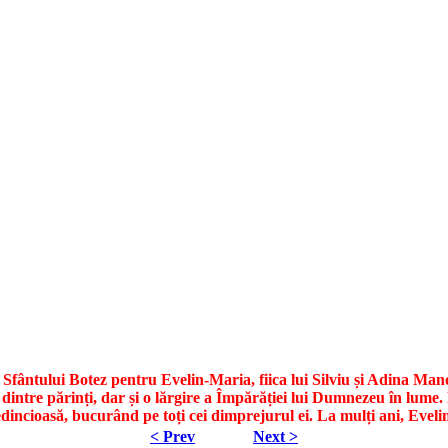
Sfântului Botez pentru Evelin-Maria, fiica lui Silviu și Adina Manol
intre părinți, dar și o lărgire a Împărăției lui Dumnezeu în lume.
edincioasă, bucurând pe toți cei dimprejurul ei. La mulți ani, Evel
< Prev
Next >