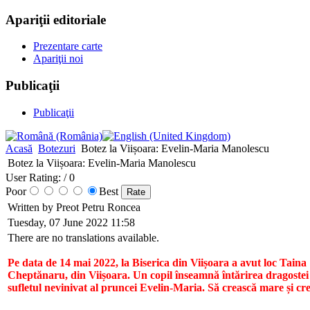
Apariţii editoriale
Prezentare carte
Apariţii noi
Publicaţii
Publicaţii
Acasă
Botezuri
Botez la Viișoara: Evelin-Maria Manolescu
Botez la Viișoara: Evelin-Maria Manolescu
User Rating:
/ 0
Poor
Best
Written by Preot Petru Roncea
Tuesday, 07 June 2022 11:58
There are no translations available.
Pe data de 14 mai 2022, la Biserica din Viișoara a avut loc Taina 
Cheptănaru, din Viișoara. Un copil înseamnă întărirea dragostei d
sufletul nevinivat al pruncei Evelin-Maria. Să crească mare și cr