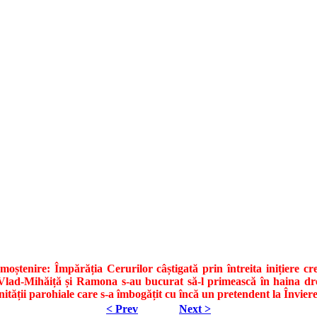
oștenire: Împărăția Cerurilor câștigată prin întreita inițiere cr
n, Vlad-Mihăiță și Ramona s-au bucurat să-l primească în haina dr
nității parohiale care s-a îmbogățit cu încă un pretendent la Înviere
< Prev
Next >