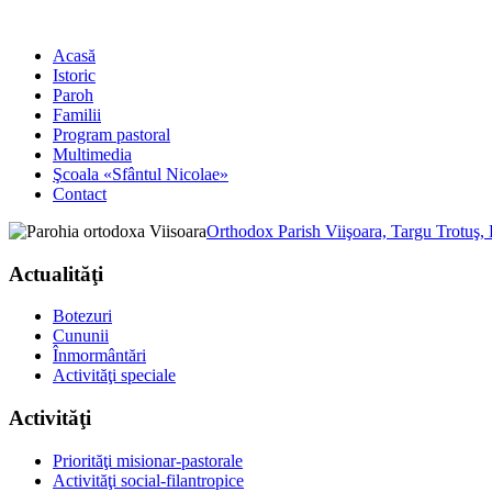
Acasă
Istoric
Paroh
Familii
Program pastoral
Multimedia
Şcoala «Sfântul Nicolae»
Contact
Orthodox Parish Viişoara, Targu Trotuş,
Actualităţi
Botezuri
Cununii
Înmormântări
Activităţi speciale
Activităţi
Priorităţi misionar-pastorale
Activităţi social-filantropice