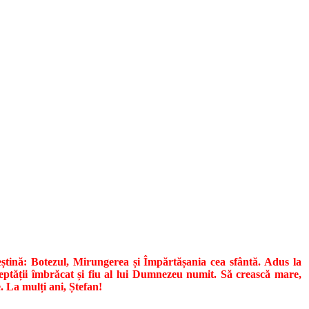
eștină: Botezul, Mirungerea și Împărtășania cea sfântă. Adus la
eptății îmbrăcat și fiu al lui Dumnezeu numit. Să crească mare,
. La mulți ani, Ștefan!