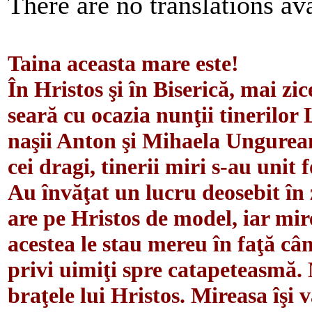
There are no translations ava
Taina aceasta mare este!
În Hristos şi în Biserică, mai zi
seară cu ocazia nunţii tinerilor
naşii Anton şi Mihaela Ungurean
cei dragi, tinerii miri s-au uni
Au învăţat un lucru deosebit în z
are pe Hristos de model, iar mi
acestea le stau mereu în faţă câ
privi uimiţi spre catapeteasmă. 
braţele lui Hristos. Mireasa îşi