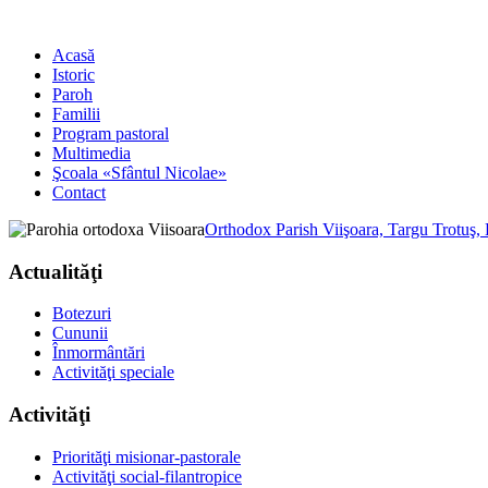
Acasă
Istoric
Paroh
Familii
Program pastoral
Multimedia
Şcoala «Sfântul Nicolae»
Contact
Orthodox Parish Viişoara, Targu Trotuş,
Actualităţi
Botezuri
Cununii
Înmormântări
Activităţi speciale
Activităţi
Priorităţi misionar-pastorale
Activităţi social-filantropice