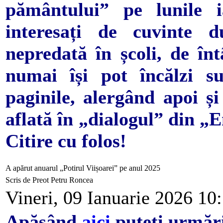
pământului” pe lunile ia
interesați de cuvinte du
nepredată în școli, de înt
numai își pot încălzi su
paginile, alergând apoi și
aflată în „dialogul” din „
Citire cu folos!
A apărut anuarul „Potirul Viișoarei” pe anul 2025
Scris de Preot Petru Roncea
Vineri, 09 Ianuarie 2026 10
Apăsând
aici
puteți urmări