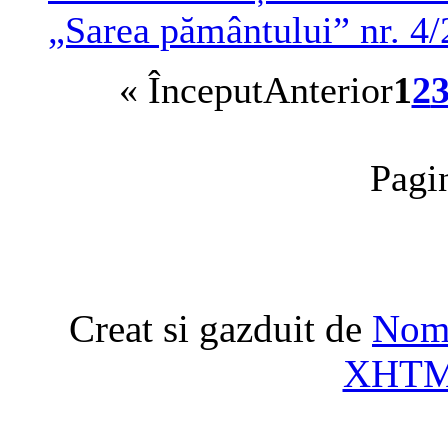
„Sarea pământului” nr. 4
«
Început
Anterior
1
2
Pagi
Creat si gazduit de
Nome
XHT