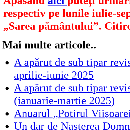
Apăsând
aici
puteți urmări
respectiv pe lunile iulie-s
„Sarea pământului”. Citire
Mai multe articole..
A apărut de sub tipar revi
aprilie-iunie 2025
A apărut de sub tipar revi
(ianuarie-martie 2025)
Anuarul „Potirul Viișoarei
Un dar de Nașterea Domnul