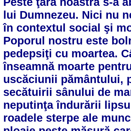
Peste ţara noastră s-a a
lui Dumnezeu. Nici nu n
în contextul social şi mo
Poporul nostru este bol
pedepsiţi cu moartea. C
înseamnă moarte pentru
uscăciunii pământului, 
secătuirii sânului de ma
neputinţa îndurării lipsur
roadele sterpe ale munci
ploaie peste măsură car