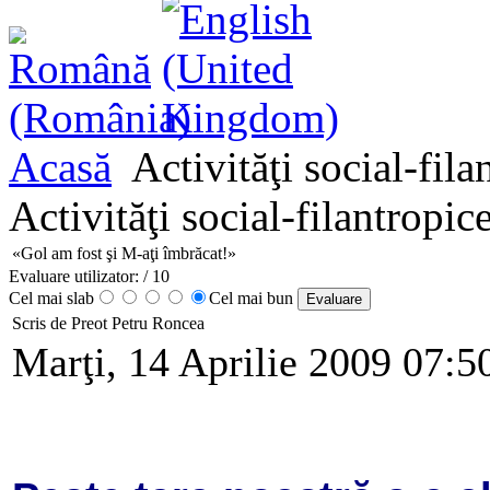
Acasă
Activităţi social-fila
Activităţi social-filantropic
«Gol am fost şi M-aţi îmbrăcat!»
Evaluare utilizator:
/ 10
Cel mai slab
Cel mai bun
Scris de Preot Petru Roncea
Marţi, 14 Aprilie 2009 07:5