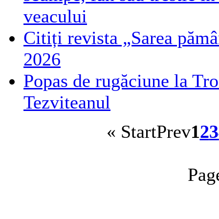
veacului
Citiți revista „Sarea pămâ
2026
Popas de rugăciune la Troi
Tezviteanul
«
Start
Prev
1
2
3
Pag