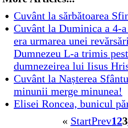
Cuvânt la sărbătoarea Sfin
Cuvânt la Duminica a 4-a 
era urmarea unei revărsăr
Dumnezeu L-a trimis peste
dumnezeirea lui Iisus Hri
Cuvânt la Nașterea Sfântu
minunii merge minunea!
Elisei Roncea, bunicul pă
«
Start
Prev
1
2
3