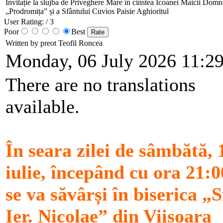
Invitație la slujba de Priveghere Mare în cinstea Icoanei Maicii Domn
„Prodromița” și a Sfântului Cuvios Paisie Aghioritul
User Rating:
/ 3
Poor
Best
Written by preot Teofil Roncea
Monday, 06 July 2026 11:2
There are no translations
available.
În seara zilei de sâmbătă, 
iulie, începând cu ora 21:0
se va săvârși în biserica „S
Ier. Nicolae” din Viișoara