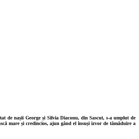
at de nașii George și Silvia Diaconu, din Sascut, s-a umplut de
ască mare și credincios, ajun gând el însuși izvor de tămăduire a