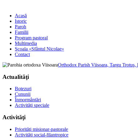
Acasă
Istoric
Paroh
Familii
Program pastoral
Multimedia
Şcoala «Sfântul Nicolae»
Contact
Orthodox Parish Viişoara, Targu Trotuş,
Actualităţi
Botezuri
Cununii
Înmormântări
Activităţi speciale
Activităţi
Priorităţi misionar-pastorale
Activităţi social-filantropice