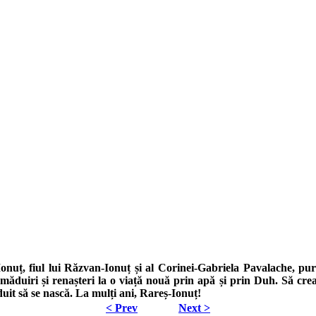
nuț, fiul lui Răzvan-Ionuț și al Corinei-Gabriela Pavalache, purt
tămăduiri și renașteri la o viață nouă prin apă și prin Duh. Să cre
uit să se nască. La mulți ani, Rareș-Ionuț!
< Prev
Next >