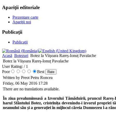
Apariţii editoriale
Prezentare carte
Apariţii noi
Publicaţii
Publicaţii
Acasă
Botezuri
Botez la Viișoara Rareș-Ionuț Pavalache
Botez la Viișoara Rareș-Ionuț Pavalache
User Rating:
/ 1
Poor
Best
Written by Preot Petru Roncea
Friday, 06 May 2016 17:28
There are no translations available.
În ziua prealuminoasă a Izvorului Tămăduirii, pruncul Rareș-Io
harul Sfântului Botez, cristelnița devenindu-i izvorul propriei 
neamului său și a generației în mijlocul căreia Dumnezeu l-a rând