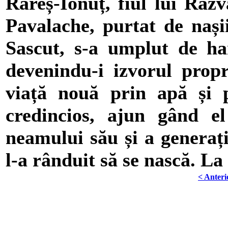
Rareș-Ionuț, fiul lui Răzv
Pavalache, purtat de nași
Sascut, s-a umplut de har
devenindu-i izvorul propr
viață nouă prin apă și 
credincios, ajun gând e
neamului său și a generaț
l-a rânduit să se nască. La
< Anteri