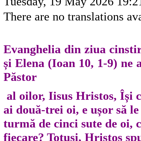
Tuesday, 19 May 2026 19:2
There are no translations ava
Evanghelia din ziua cinsti
și Elena (Ioan 10, 1-9) ne
Păstor
al oilor, Iisus Hristos, Îș
ai două-trei oi, e ușor să 
turmă de cinci sute de oi,
fiecare? Totuși, Hristos s