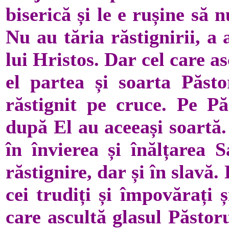
biserică și le e rușine să n
Nu au tăria răstignirii, a
lui Hristos. Dar cel care as
el partea și soarta Păst
răstignit pe cruce. Pe P
după El au aceeași soartă.
în învierea și înălțarea 
răstignire, dar și în slavă.
cei trudiți și împovărați 
care ascultă glasul Păsto