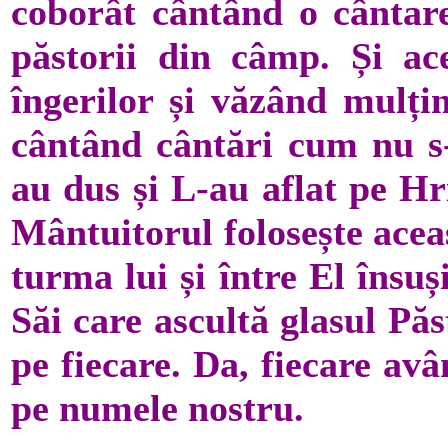
coborât cântând o cântar
păstorii din câmp. Și ace
îngerilor și văzând mulți
cântând cântări cum nu s-
au dus și L-au aflat pe Hr
Mântuitorul folosește acea
turma lui și între El însuș
Săi care ascultă glasul Pă
pe fiecare. Da, fiecare a
pe numele nostru.