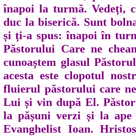
înapoi la turmă. Vedeți,
duc la biserică. Sunt bolna
și ți-a spus: înapoi în tu
Păstorului Care ne chea
cunoaștem glasul Păstorulu
acesta este clopotul nostr
fluierul păstorului care n
Lui și vin după El. Păstor
la pășuni verzi și la ap
Evanghelist Ioan. Hristo