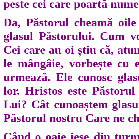
peste cei care poartă numel
Da, Păstorul cheamă oile
glasul Păstorului. Cum v
Cei care au oi știu că, at
le mângâie, vorbește cu el
urmează. Ele cunosc glasu
lor. Hristos este Păstoru
Lui? Cât cunoaștem glasul
Păstorul nostru Care ne 
Când o oaie iese din turm