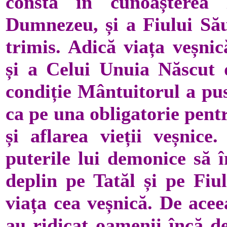
constă în cunoașterea
Dumnezeu, și a Fiului Său
trimis. Adică viața veșni
și a Celui Unuia Născut d
condiție Mântuitorul a pu
ca pe una obligatorie pent
și aflarea vieții veșnice
puterile lui demonice să î
deplin pe Tatăl și pe Fiu
viața cea veșnică. De acee
au ridicat oamenii încă de