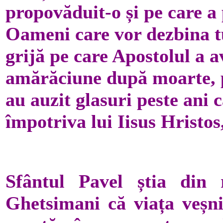
propovăduit-o și pe care a
Oameni care vor dezbina tu
grijă pe care Apostolul a a
amărăciune după moarte, pe
au auzit glasuri peste ani 
împotriva lui Iisus Hristo
Sfântul Pavel știa din 
Ghetsimani că viața veșnic