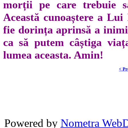
morții pe care trebuie s
Această cunoaștere a Lui I
fie dorința aprinsă a inim
ca să putem câștiga viaț
lumea aceasta. Amin!
< Pr
Powered by
Nometra WebD