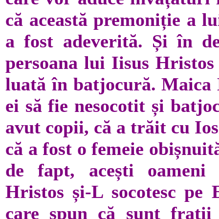
că această premoniție a lui
a fost adeverită. Și în de
persoana lui Iisus Hristos 
luată în batjocură. Maica 
ei să fie nesocotit și bat
avut copii, că a trăit cu I
că a fost o femeie obișnuită
de fapt, acești oameni 
Hristos și-L socotesc pe 
care spun că sunt frații