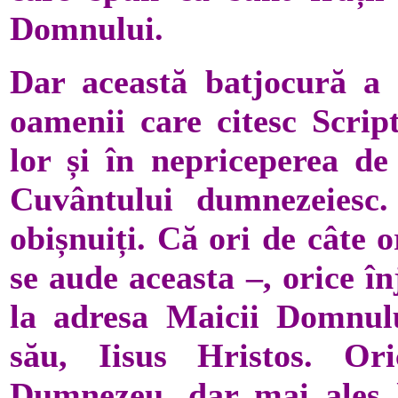
Domnului.
Dar această batjocură a 
oamenii care citesc Script
lor și în nepriceperea de
Cuvântului dumnezeiesc.
obișnuiți. Că ori de câte 
se aude aceasta –, orice î
la adresa Maicii Domnulu
său, Iisus Hristos. Or
Dumnezeu, dar mai ales l