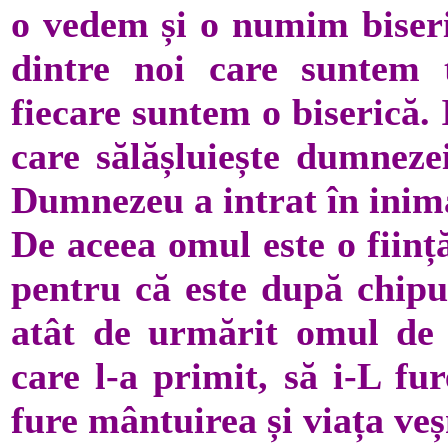
o vedem și o numim biseric
dintre noi care suntem
fiecare suntem o biserică.
care sălășluiește dumnezei
Dumnezeu a intrat în inima 
De aceea omul este o ființ
pentru că este după chipul
atât de urmărit omul de d
care l-a primit, să i-L fu
fure mântuirea și viața veș