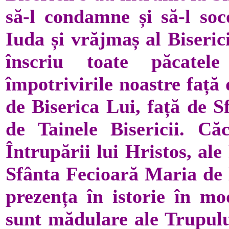
să-l condamne și să-l soc
Iuda și vrăjmaș al Biserici
înscriu toate păcatel
împotrivirile noastre față
de Biserica Lui, față de S
de Tainele Bisericii. Că
Întrupării lui Hristos, al
Sfânta Fecioară Maria de l
prezența în istorie în mo
sunt mădulare ale Trupului