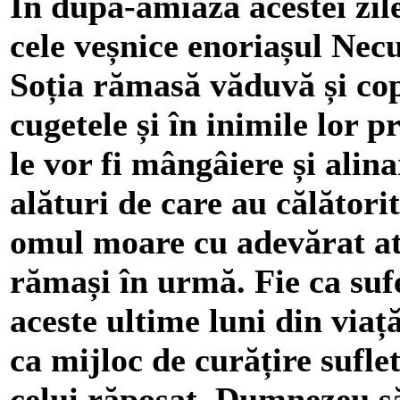
În după-amiaza acestei zile
cele veșnice enoriașul Necu
Soția rămasă văduvă și copi
cugetele și în inimile lor 
le vor fi mângâiere și alina
alături de care au călătorit
omul moare cu adevărat atu
rămași în urmă. Fie ca suf
aceste ultime luni din viaț
ca mijloc de curățire sufle
celui răposat. Dumnezeu să