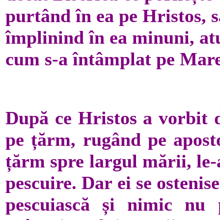
purtând în ea pe Hristos, 
împlinind în ea minuni, at
cum s-a întâmplat pe Marea
După ce Hristos a vorbit 
pe țărm, rugând pe aposto
țărm spre largul mării, le
pescuire. Dar ei se ostenis
pescuiască și nimic nu 