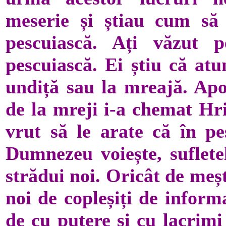
meserie și știau cum să
pescuiască. Ați văzut 
pescuiască. Ei știu că atu
undiță sau la mreajă. Apo
de la mreji i-a chemat Hri
vrut să le arate că în pe
Dumnezeu voiește, sufletel
strădui noi. Oricât de meșt
noi de copleșiți de inform
de cu putere și cu lacrimi