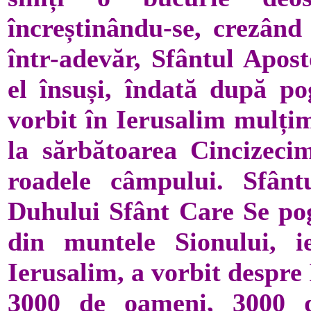
încreștinându-se, crezând
într-adevăr, Sfântul Apos
el însuși, îndată după p
vorbit în Ierusalim mulțim
la sărbătoarea Cincizeci
roadele câmpului. Sfânt
Duhului Sfânt Care Se pogo
din muntele Sionului, i
Ierusalim, a vorbit despre 
3000 de oameni, 3000 d