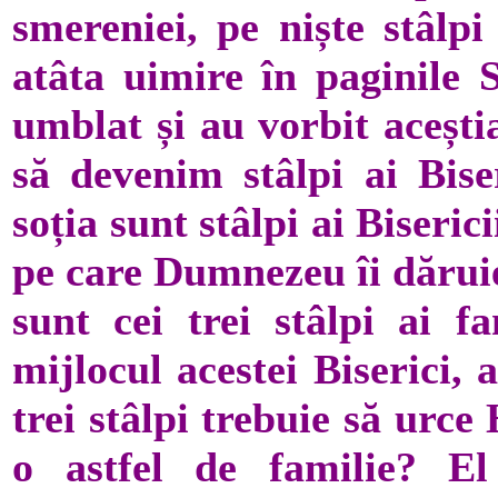
smereniei, pe niște stâlpi
atâta uimire în paginile S
umblat și au vorbit aceștia
să devenim stâlpi ai Biser
soția sunt stâlpi ai Biseric
pe care Dumnezeu îi dăruieș
sunt cei trei stâlpi ai fa
mijlocul acestei Biserici, 
trei stâlpi trebuie să urce
o astfel de familie? El