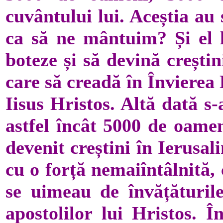
cuvântului lui. Aceștia au 
ca să ne mântuim? Și el l
boteze și să devină crești
care să creadă în Învierea
Iisus Hristos. Altă dată s
astfel încât 5000 de oame
devenit creștini în Ierusal
cu o forță nemaiîntâlnită,
se uimeau de învățăturil
apostolilor lui Hristos. Î