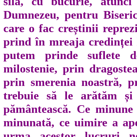
silă, cu bucurie, atunc
Dumnezeu, pentru Biserica
care o fac creștinii reprez
prind în mreaja credinței 
putem prinde suflete 
milostenie, prin dragostea
prin smerenia noastră, pri
trebuie să le arătăm și
pământească. Ce minune p
minunată, ce uimire a apos
urma acestor lucruri n