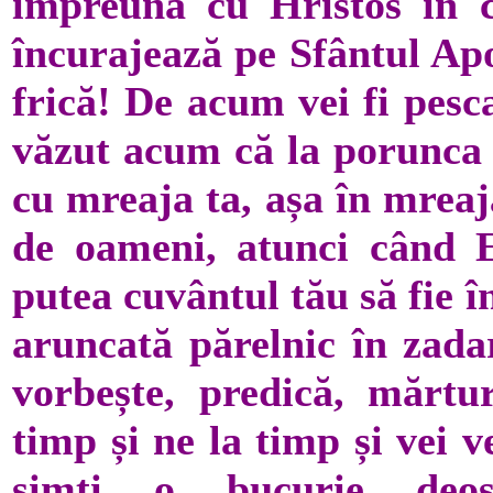
împreună cu Hristos în c
încurajează pe Sfântul Apo
frică! De acum vei fi pesc
văzut acum că la porunca M
cu mreaja ta, așa în mreaj
de oameni, atunci când E
putea cuvântul tău să fie î
aruncată părelnic în zadar
vorbește, predică, mărtur
timp și ne la timp și vei 
simți o bucurie deos