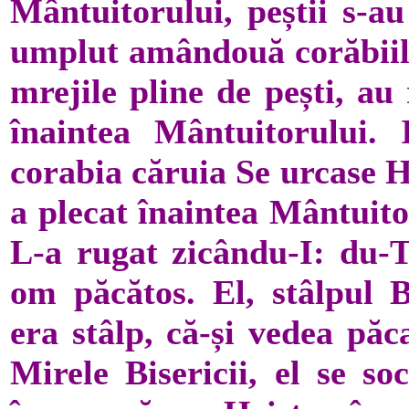
Mântuitorului, peștii s-au
umplut amândouă corăbiile 
mrejile pline de pești, au
înaintea Mântuitorului. 
corabia căruia Se urcase Hri
a plecat înaintea Mântuitor
L-a rugat zicându-I: du-
om păcătos. El, stâlpul B
era stâlp, că-și vedea păc
Mirele Bisericii, el se so