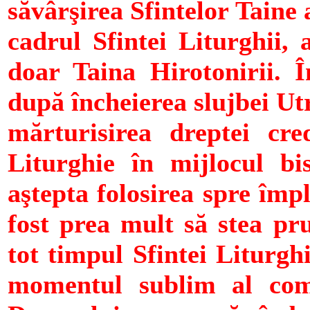
săvârşirea Sfintelor Taine 
cadrul Sfintei Liturghii
doar Taina Hirotonirii. Î
după încheierea slujbei Utr
mărturisirea dreptei cre
Liturghie în mijlocul bise
aştepta folosirea spre împ
fost prea mult să stea pr
tot timpul Sfintei Liturghi
momentul sublim al com