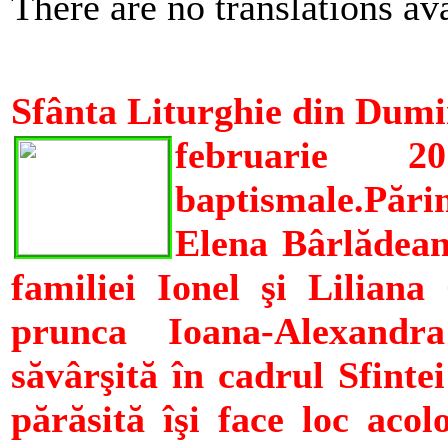
There are no translations ava
Sfânta Liturghie din Dumin
februarie 
baptismale.
Pări
Elena Bârlădean
familiei Ionel şi Lilian
prunca Ioana-Alexandr
săvârşită în cadrul Sfintei
părăsită îşi face loc aco