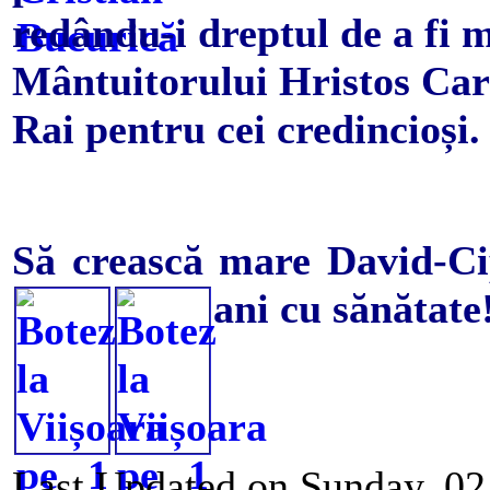
redându-i dreptul de a fi m
Mântuitorului Hristos Care
Rai pentru cei credincioși.
Să crească mare David-Cip
ani cu sănătate
Last Updated on Sunday, 02