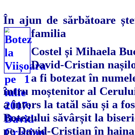
În ajun de sărbătoare ște
familia
Costel și Mihaela Buc
David-Cristian nași
a fi botezat în numel
întru moștenitor al Cerului
a întors la tatăl său și a f
Botezului săvârșit la biser
pe David-Cristian în hain