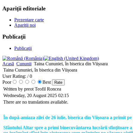
Apariţii editoriale
Prezentare carte
Apariţii noi
Publicaţii
Publicaţii
Acasă
Cununii
Taina Cununiei, în biserica din Viișoara
Taina Cununiei, în biserica din Viișoara
User Rating:
/ 0
Poor
Best
Written by preot Teofil Roncea
Wednesday, 20 August 2025 02:15
There are no translations available.
În după-amiaza zilei de 26 iulie, biserica din Viișoara a primit pe 
Sfântului Altar spre a primi binecuvântarea lucrării sfințitoare a
cu jurământ sfânt într-ajutorarea spre mântuire pe cărarea vieții p