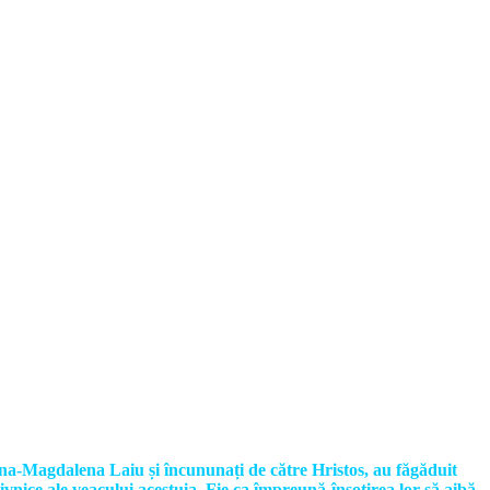
Elena-Magdalena Laiu și încununați de către Hristos, au făgăduit
ivnice ale veacului acestuia. Fie ca împreună-însoțirea lor să aibă