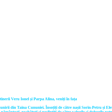
tinerii Veru Ionel și Parpa Alina, veniți în fața
 unirii din Taina Cununiei. Însoțiți de către nașii Sorin-Petru și 
ământești, neabătuți și neclintiți de către valurile și duhurile potr