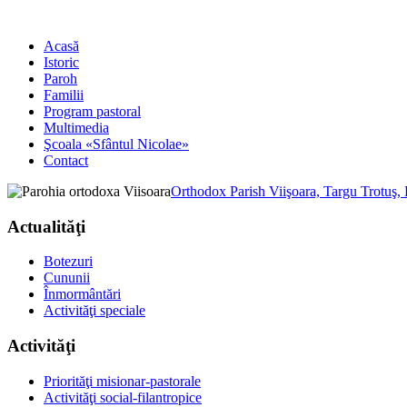
Acasă
Istoric
Paroh
Familii
Program pastoral
Multimedia
Şcoala «Sfântul Nicolae»
Contact
Orthodox Parish Viişoara, Targu Trotuş,
Actualităţi
Botezuri
Cununii
Înmormântări
Activităţi speciale
Activităţi
Priorităţi misionar-pastorale
Activităţi social-filantropice