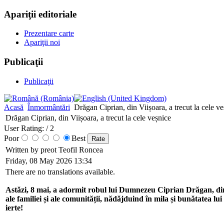
Apariţii editoriale
Prezentare carte
Apariţii noi
Publicaţii
Publicaţii
Acasă
Înmormântări
Drăgan Ciprian, din Viișoara, a trecut la cele ve
Drăgan Ciprian, din Viișoara, a trecut la cele veșnice
User Rating:
/ 2
Poor
Best
Written by preot Teofil Roncea
Friday, 08 May 2026 13:34
There are no translations available.
Astăzi, 8 mai, a adormit robul lui Dumnezeu Ciprian Drăgan, din Vi
ale familiei și ale comunității, nădăjduind în mila și bunătatea l
ierte!