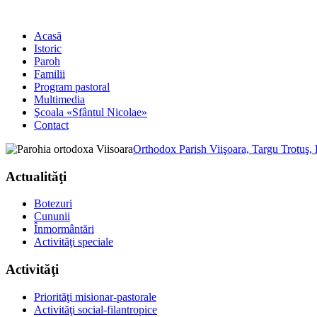
Acasă
Istoric
Paroh
Familii
Program pastoral
Multimedia
Şcoala «Sfântul Nicolae»
Contact
Orthodox Parish Viişoara, Targu Trotuş,
Actualităţi
Botezuri
Cununii
Înmormântări
Activităţi speciale
Activităţi
Priorităţi misionar-pastorale
Activităţi social-filantropice