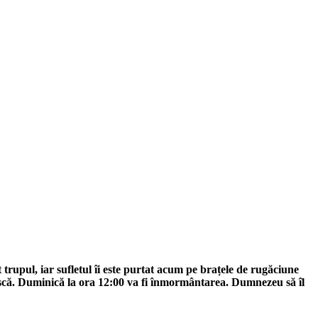
trupul, iar sufletul îi este purtat acum pe brațele de rugăciune
scă. Duminică la ora 12:00 va fi
înmormântarea.
Dumnezeu să îl