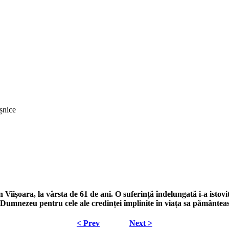
șnice
ișoara, la vârsta de 61 de ani. O suferință îndelungată i-a istovit 
ui Dumnezeu pentru cele ale credinței împlinite în viața sa pământea
< Prev
Next >