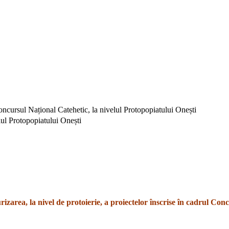
Concursul Național Catehetic, la nivelul Protopopiatului Onești
lul Protopopiatului Onești
urizarea, la nivel de protoierie, a proiectelor înscrise în cadrul Co