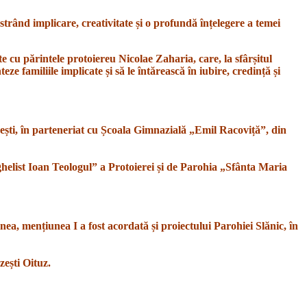
nstrând implicare, creativitate și o profundă înțelegere a temei
te cu părintele protoiereu Nicolae Zaharia, care, la sfârșitul
e familiile implicate și să le întărească în iubire, credință și
ești, în parteneriat cu Școala Gimnazială „Emil Racoviță”, din
helist Ioan Teologul” a Protoierei și de Parohia „Sfânta Maria
ea, mențiunea I a fost acordată și proiectului Parohiei Slănic, în
zești Oituz.