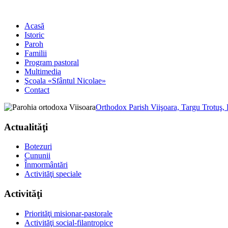
Acasă
Istoric
Paroh
Familii
Program pastoral
Multimedia
Şcoala «Sfântul Nicolae»
Contact
Orthodox Parish Viişoara, Targu Trotuş,
Actualităţi
Botezuri
Cununii
Înmormântări
Activităţi speciale
Activităţi
Priorităţi misionar-pastorale
Activităţi social-filantropice