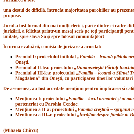
una destul de dificilă, întrucât majoritatea parohiilor au prezenta
propuse.
Jurul a fost format din mai mulți clerici, parte dintre ei cadre did
jurizării, a felicitat printr-un mesaj scris pe toți participanții 
unitate, spre slava Sa și spre folosul comunităților!
În urma evaluării, comisia de jurizare a acordat:
Premiul I: proiectului intitulat „
Familia – icoană pilduitoare
Onești.
Premiul al II-lea: proiectului „
Dumnezeieștii Părinți Ioachi
m
Premiul al III-lea: proiectului „
Familia – icoană a Sfintei T
Magdalena” din Onești, cu participarea tinerilor voluntari 
De asemenea, au fost acordate mențiuni pentru implicarea și calit
Mențiunea I: proiectului „
Familia – locul armoniei și al mani
parteneriat cu Parohia Cerdac.
Mențiunea a II-a: proiectului „
Familia creștină – sprijinul 
Mențiunea a III-a: proiectului „
Învățăm despre familie în Bi
(Mihaela Chircu)