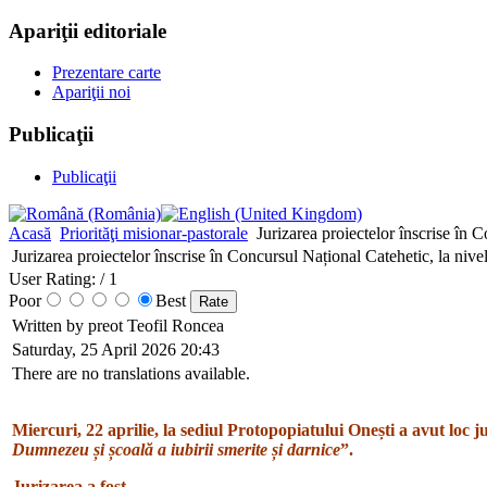
Apariţii editoriale
Prezentare carte
Apariţii noi
Publicaţii
Publicaţii
Acasă
Priorităţi misionar-pastorale
Jurizarea proiectelor înscrise în 
Jurizarea proiectelor înscrise în Concursul Național Catehetic, la nive
User Rating:
/ 1
Poor
Best
Written by preot Teofil Roncea
Saturday, 25 April 2026 20:43
There are no translations available.
Miercuri, 22 aprilie, la sediul Protopopiatului Onești a avut loc j
Dumnezeu și școală a iubirii smerite și darnice
”.
Jurizarea a fost