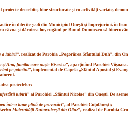
t proiecte deosebite, bine structurate și cu activități variate, demo
actice în diferite școli din Municipiul Onești și împrejurimi, în frun
pentru râvna și dăruirea lor, rugând pe Bunul Dumnezeu să binecuvântez
 a iubirii
”, realizat de Parohia „Pogorârea Sfântului Duh”, din On
 și Ana, familia care naște Biserica
”, aparținând Parohiei Viișoara.
reimi pe pământ
”, implementat de Capela „Sfântul Apostol și Evang
atoreni.
atea proiectelor:
festării iubirii
” al Parohiei „Sfântul Nicolae” din Onești. De asemen
meu într-o lume plină de provocări
”, al Parohiei Coțofănești;
serica Maternității Duhovnicești din Oituz
”, realizat de Parohia Gro