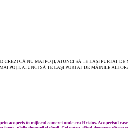
e: CÂND CREZI CĂ NU MAI POȚI, ATUNCI SĂ TE LAȘI PURTAT 
Ă NU MAI POȚI, ATUNCI SĂ TE LAȘI PURTAT DE MÂINILE ALTOR
prin acoperiș în mijlocul camerei unde era Hristos. Acoperișul case
iarna, ploile timpurii și târzii. Cei patru, dând deoparte câteva sc