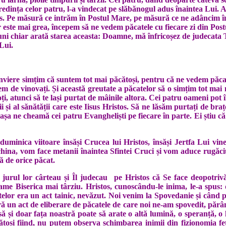
ința celor patru, l-a vindecat pe slăbănogul adus înaintea Lui. Ac
tos. Pe măsură ce intrăm în Postul Mare, pe măsură ce ne adâncim în 
 este mai grea, începem să ne vedem păcatele cu fiecare zi din Po
i chiar arată starea aceasta: Doamne, mă înfricoșez de judecata Ta
Lui.
nviere simțim că suntem tot mai păcătoși, pentru că ne vedem păcat
em de vinovați. Și această greutate a păcatelor să o simțim tot 
i, atunci să te lași purtat de mâinile altora. Cei patru oameni pot 
ii și al sănătății care este Iisus Hristos. Să ne lăsăm purtați de br
așa ne cheamă cei patru Evangheliști pe fiecare în parte. Ei știu c
minica viitoare însăși Crucea lui Hristos, însăși Jertfa Lui vine î
china, vom face metanii înaintea Sfintei Cruci și vom aduce rugăci
ță de orice păcat.
in jurul lor cârteau și Îl judecau pe Hristos că Se face deopotr
iserica mai târziu. Hristos, cunoscându-le inima, le-a spus: de
catelor era un act tainic, nevăzut. Noi venim la Spovedanie și când
ră un act de eliberare de păcatele de care noi ne-am spovedit, părâ
 și doar fața noastră poate să arate o altă lumină, o speranță, o 
ăcătoși fiind, nu putem observa schimbarea inimii din fizionomia f