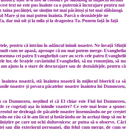
est text ne este pus înainte ca o puternică încurajare pentru noi
taina pocăinței, ne simțim tot mai păcătoși și tot mai slăbănogi.
stul Mare și nu mai putem înainta. Parcă o deznădejde ne
, dar mă uit și la mila și la dragostea Ta. Punem față în față
ele, pentru că intrăm în adâncul inimii noastre. Ne învață Sfinții
mai mult cum ne apasă, aproape că nu mai putem merge. Evanghelia
însemna cei patru Evangheliști care au scris cele patru Evanghelii
ațele lor, de brațele cuvântului Evangheliei, să nu renunțăm, să nu
ă am ajuns la o stare de descurajare sau de deznădejde, pentru că
naintea noastră, stă înaintea noastră în mijlocul bisericii ca să
unile noastre și povara păcatelor noastre înaintea lui Dumnezeu,
ivă cu Dumnezeu, neștiind ei că El chiar este Fiul lui Dumnezeu,
 ce cugetați așa în inimile voastre? Ce este mai lesne a spune:
 preotul ne dezleagă de păcatele noastre însemnându-ne pe creștet
ndu-ne rău că le-am făcut și hotărându-ne în același timp să nu le
liniștire pe care un ochi duhovnicesc ar putea să o observe. Căci
eței sau din exteriorul persoanei, din felul cum merge, de cum se