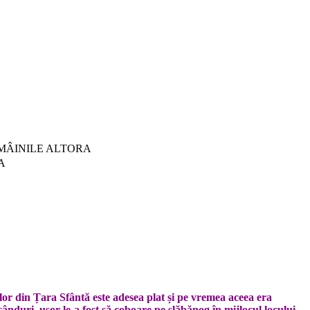
DE MÂINILE ALTORA
A
lor din Țara Sfântă este adesea plat și pe vremea aceea era
ânduri, ușor le-a fost să coboare pe slăbănog în mijlocul locului