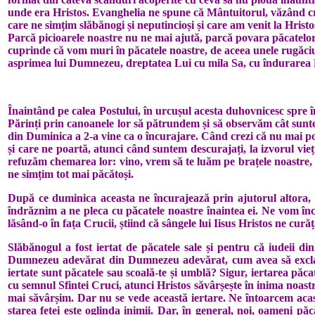
unde era Hristos. Evanghelia ne spune că Mântuitorul, văzând cred
care ne simțim slăbănogi și neputincioși și care am venit la Hris
Parcă picioarele noastre nu ne mai ajută, parcă povara păcatelor
cuprinde că vom muri în păcatele noastre, de aceea unele rugăciun
asprimea lui Dumnezeu, dreptatea Lui cu mila Sa, cu îndurarea 
Înaintând pe calea Postului, în urcușul acesta duhovnicesc spre î
Părinți prin canoanele lor să pătrundem și să observăm cât sunt
din Duminica a 2-a vine ca o încurajare. Când crezi că nu mai poț
și care ne poartă, atunci când suntem descurajați, la izvorul vieț
refuzăm chemarea lor: vino, vrem să te luăm pe brațele noastre, 
ne simțim tot mai păcătoși.
După ce duminica aceasta ne încurajează prin ajutorul altora, du
îndrăznim a ne pleca cu păcatele noastre înaintea ei. Ne vom în
lăsând-o în fața Crucii, știind că sângele lui Iisus Hristos ne cură
Slăbănogul a fost iertat de păcatele sale și pentru că iudeii d
Dumnezeu adevărat din Dumnezeu adevărat, cum avea să exclame B
iertate sunt păcatele sau scoală-te și umblă? Sigur, iertarea pă
cu semnul Sfintei Cruci, atunci Hristos săvârșește în inima noast
mai săvârșim. Dar nu se vede această iertare. Ne întoarcem acasă
starea feței este oglinda inimii. Dar, în general, noi, oameni p