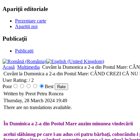
Apariţii editoriale
Prezentare carte
Apariţii noi
Publicaţii
Publicaţii
Acasă
Multimedia
Cuvânt la Dumonica a 2-a din Postul Mar
Cuvânt la Dumonica a 2-a din Postul Mare: CÂND CREZI C
User Rating:
/ 2
Poor
Best
Written by Preot Petru Roncea
Thursday, 28 March 2024 19:49
There are no translations available.
În Duminica a 2-a din Postul Mare auzim minunea vindecării
acelui slăbănog pe care l-au adus cei patru bărbați, coborându-l 
format din câteva scânduri acoperite cu ceva să nu plouă înăuntru 