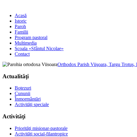
Acasă
Istoric
Paroh
Familii
Program pastoral
Multimedia
Şcoala «Sfântul Nicolae»
Contact
Orthodox Parish Viişoara, Targu Trotuş,
Actualităţi
Botezuri
Cununii
Înmormântări
Activităţi speciale
Activităţi
Priorităţi misionar-pastorale
Activităţi social-filantropice