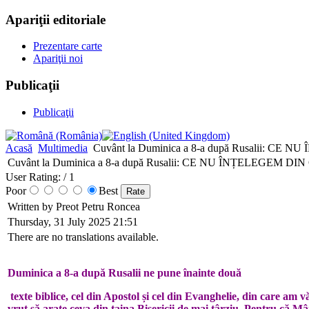
Apariţii editoriale
Prezentare carte
Apariţii noi
Publicaţii
Publicaţii
Acasă
Multimedia
Cuvânt la Duminica a 8-a după Rusalii
Cuvânt la Duminica a 8-a după Rusalii: CE NU ÎNȚELE
User Rating:
/ 1
Poor
Best
Written by Preot Petru Roncea
Thursday, 31 July 2025 21:51
There are no translations available.
Duminica a 8-a după Rusalii ne pune înainte două
texte biblice, cel din Apostol și cel din Evanghelie, din care am v
vrut să arate ceva din taina Bisericii de mai târziu. Pentru că Mâ