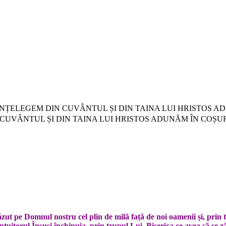
: CE NU ÎNȚELEGEM DIN CUVÂNTUL ȘI DIN TAINA LUI HRIST
GEM DIN CUVÂNTUL ȘI DIN TAINA LUI HRISTOS ADUNĂM ÎN C
ăzut pe Domnul nostru cel plin de milă față de noi oamenii și, prin 
ntuitorul Însuși închipuia, prin trupul Lui, Biserica ce avea să se z