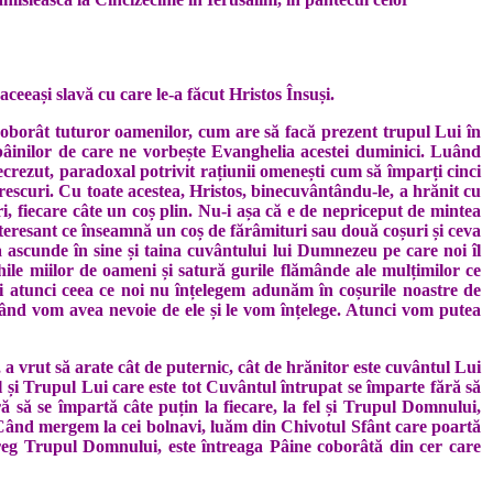
aceeași slavă cu care le-a făcut Hristos Însuși.
 coborât tuturor oamenilor, cum are să facă prezent trupul Lui în
pâinilor de care ne vorbește Evanghelia acestei duminici. Luând
e necrezut, paradoxal potrivit rațiunii omenești cum să împarți cinci
prescuri. Cu toate acestea, Hristos, binecuvântându-le, a hrănit cu
ri, fiecare câte un coș plin. Nu-i așa că e de nepriceput de mintea
nteresant ce înseamnă un coș de fărâmituri sau două coșuri și ceva
 ascunde în sine și taina cuvântului lui Dumnezeu pe care noi îl
hile miilor de oameni și satură gurile flămânde ale mulțimilor ce
 Și atunci ceea ce noi nu înțelegem adunăm în coșurile noastre de
nd vom avea nevoie de ele și le vom înțelege. Atunci vom putea
 a vrut să arate cât de puternic, cât de hrănitor este cuvântul Lui
l și Trupul Lui care este tot Cuvântul întrupat se împarte fără să
ă să se împartă câte puțin la fiecare, la fel și Trupul Domnului,
 Când mergem la cei bolnavi, luăm din Chivotul Sfânt care poartă
reg Trupul Domnului, este întreaga Pâine coborâtă din cer care