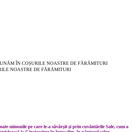
OS ADUNĂM ÎN COȘURILE NOASTRE DE FĂRĂMITURI
OȘURILE NOASTRE DE FĂRĂMITURI
toate minunile pe care le-a săvârșit și prin cuvântările Sale, cum a
ămislească la Cincizecime în Ierusalim, în pântecul celor