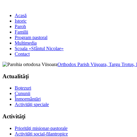
Acasă
Istoric
Paroh
Familii
Program pastoral
Multimedia
Şcoala «Sfântul Nicolae»
Contact
Orthodox Parish Viişoara, Targu Trotuş,
Actualităţi
Botezuri
Cununii
Înmormântări
Activităţi speciale
Activităţi
Priorităţi misionar-pastorale
Activităţi social-filantropice