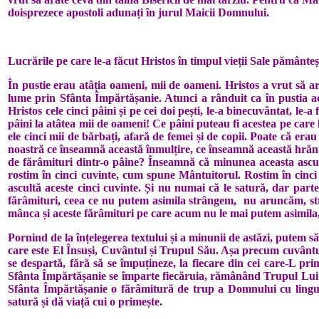
doisprezece apostoli adunați în jurul Maicii Domnului.
Lucrările pe care le-a făcut Hristos în timpul vieții Sale pământeș
În pustie erau atâția oameni, mii de oameni. Hristos a vrut să a
lume prin Sfânta Împărtășanie. Atunci a rânduit ca în pustia a
Hristos cele cinci pâini și pe cei doi pești, le-a binecuvântat, le-
pâini la atâtea mii de oameni! Ce pâini puteau fi acestea pe care 
ele cinci mii de bărbați, afară de femei și de copii. Poate că era
noastră ce înseamnă această înmulțire, ce înseamnă această hrănir
de fărâmituri dintr-o pâine? Înseamnă că minunea aceasta ascund
rostim în cinci cuvinte, cum spune Mântuitorul. Rostim în cinci 
ascultă aceste cinci cuvinte. Și nu numai că le satură, dar part
fărâmituri, ceea ce nu putem asimila strângem, nu aruncăm, st
mânca și aceste fărâmituri pe care acum nu le mai putem asimila
Pornind de la înțelegerea textului și a minunii de astăzi, putem s
care este El Însuși, Cuvântul și Trupul Său. Așa precum cuvântul 
se despartă, fără să se împuțineze, la fiecare din cei care-L pr
Sfânta Împărtășanie se împarte fiecăruia, rămânând Trupul Lui î
Sfânta Împărtășanie o fărâmitură de trup a Domnului cu lingur
satură și dă viață cui o primește.