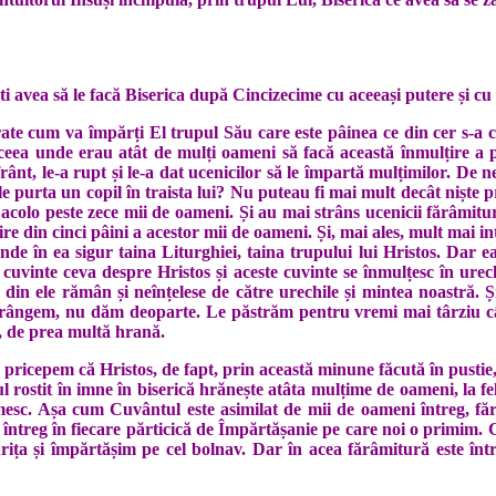
ti avea să le facă Biserica după Cincizecime cu aceeași putere și cu 
rate cum va împărți El trupul Său care este pâinea ce din cer s-a
ceea unde erau atât de mulți oameni să facă această înmulțire a 
a frânt, le-a rupt și le-a dat ucenicilor să le împartă mulțimilor. D
le purta un copil în traista lui? Nu puteau fi mai mult decât niște 
u acolo peste zece mii de oameni. Și au mai strâns ucenicii fărâmitu
e din cinci pâini a acestor mii de oameni. Și, mai ales, mult mai i
e în ea sigur taina Liturghiei, taina trupului lui Hristos. Dar ea
cuvinte ceva despre Hristos și aceste cuvinte se înmulțesc în urec
e din ele rămân și neînțelese de către urechile și mintea noastră.
rângem, nu dăm deoparte. Le păstrăm pentru vremi mai târziu câ
, de prea multă hrană.
ă pricepem că Hristos, de fapt, prin această minune făcută în pustie,
rostit în imne în biserică hrănește atâta mulțime de oameni, la fe
imesc. Așa cum Cuvântul este asimilat de mii de oameni întreg, făr
ntreg în fiecare părticică de Împărtășanie pe care noi o primim.
ița și împărtășim pe cel bolnav. Dar în acea fărâmitură este înt