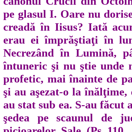
canonul Crucii din Octoih
pe glasul I. Oare nu doris
creadă în Iisus? Iată acu
erau ei împrăştiaţi în lu
Necrezând în Lumină, p
întuneric şi nu ştie unde 
profetic, mai înainte de p
şi au aşezat-o la înălţime, 
au stat sub ea. S-au făcut 
şedea pe scaunul de jud
picioarelor Sale (Ps 110, 