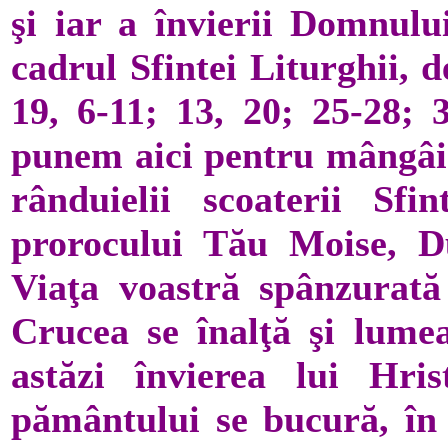
şi iar a învierii Domnului
cadrul Sfintei Liturghii, d
19, 6-11; 13, 20; 25-28; 
punem aici pentru mângâier
rânduielii scoaterii Sfi
prorocului Tău Moise, Du
Viaţa voastră spânzurată 
Crucea se înalţă şi lumea
astăzi învierea lui Hris
pământului se bucură, în