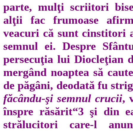
parte, mulţi scriitori bis
alţii fac frumoase afirm
veacuri că sunt cinstitori
semnul ei. Despre Sfânt
persecuţia lui Diocleţian 
mergând noaptea să caute 
de păgâni, deodată fu stri
făcându-şi semnul crucii
, 
înspre răsărit“3 şi din e
strălucitori care-l a