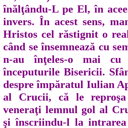
înălţându-L pe El, în acee
invers. În acest sens, man
Hristos cel răstignit o rea
când se însemnează cu semn
n-au înţeles-o mai cu
începuturile Bisericii. Sf
despre împăratul Iulian Ap
al Cru­cii, că le reproşa
veneraţi lemnul gol al Cru
şi înscriindu-l la intrare