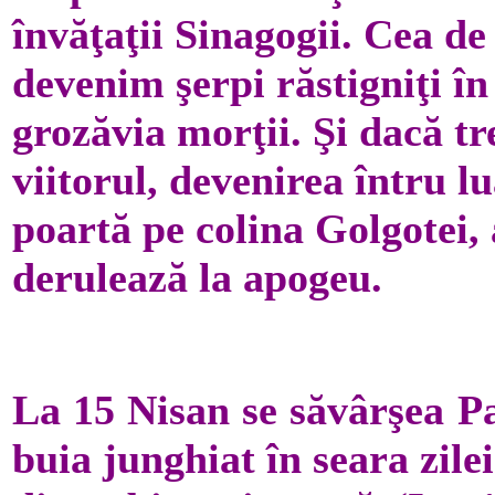
învăţaţii Sina­gogii. Cea d
devenim şerpi răstigniţi în
gro­zăvia morţii. Şi dacă tre
viitorul, deve­nirea întru l
poartă pe colina Gol­gotei, 
de­rulează la apogeu.
La 15 Nisan se săvârşea Paş
buia junghiat în seara zilei