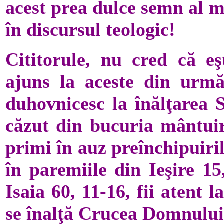
acest prea dulce semn al mâ
în discursul teologic!
Cititorule, nu cred că eşt
ajuns la aceste din urmă
duhovnicesc la înălţarea S
căzut din bucuria mântuir
primi în auz preînchipuiril
în paremiile din Ieşire 15
Isaia 60, 11-16, fii atent 
se înalţă Crucea Domnului î