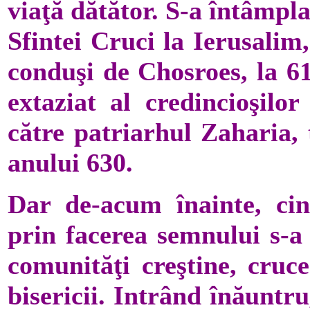
viaţă dătător. S-a întâmpla
Sfintei Cruci la Ierusalim
conduşi de Chosroes, la 614
extaziat al credincioşilo
către patriarhul Zaharia, 
anului 630.
Dar de-acum îna­inte, ci
prin facerea semnului s-a 
comunităţi creş­tine, cruc
bisericii. Intrând înă­untr