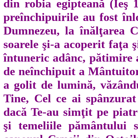
din robia egipteană (Ieş 1
preînchipuirile au fost înl
Dumnezeu, la înălţarea C
soarele şi-a acoperit faţa
întuneric adânc, pătimire a
de neînchipuit a Mântuitor
a golit de lumină, văzând
Tine, Cel ce ai spânzurat
dacă Te-au simţit pe piatr
şi temeliile pământului