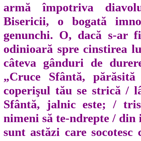
armă împotriva diavo­lu
Bisericii, o bogată im­n
genunchi. O, dacă s-ar f
odini­oară spre cinstirea l
câteva gânduri de durere
„Cruce Sfântă, părăsit
coperişul tău se strică / 
Sfântă, jalnic este; / tri
nimeni să te-ndrepte / din 
sunt astăzi care socotesc 