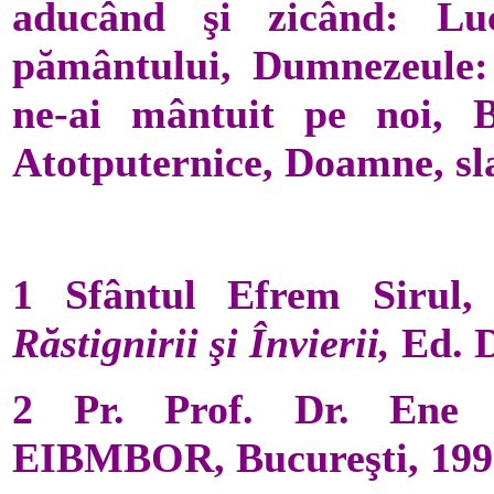
aducând şi zicând: Luc
pământului, Dumnezeule: 
ne-ai mântuit pe noi, B
Atotputernice, Doamne, sl
1 Sfântul Efrem Sirul,
I
Răstignirii şi Învierii,
Ed. D
2 Pr. Prof. Dr. Ene B
EIBMBOR, Bucureşti, 1993