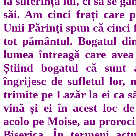
la suferința lui, ci să se gâ
săi. Am cinci frați care 
Unii Părinți spun că cinci 
tot pământul. Bogatul din 
lumea întreagă care avea 
Știind bogatul că sunt
îngrijesc de sufletul lor,
trimite pe Lazăr la ei ca s
vină și ei în acest loc d
acolo pe Moise, au proroci
Biserica. În termeni act