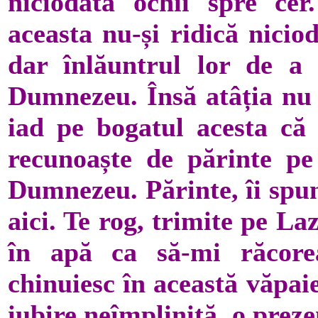
niciodată ochii spre ce
aceasta nu-și ridică nicio
dar înlăuntrul lor de a 
Dumnezeu. Însă atâția nu s
iad pe bogatul acesta că
recunoaște de părinte p
Dumnezeu. Părinte, îi spu
aici. Te rog, trimite pe La
în apă ca să-mi răcore
chinuiesc în această văpai
iubire neîmplinită, o prez