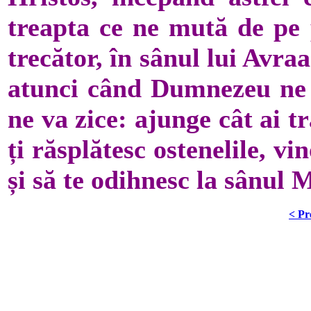
treapta ce ne mută de pe 
trecător, în sânul lui Avra
atunci când Dumnezeu ne v
ne va zice: ajunge cât ai t
ți răsplătesc ostenelile, vi
și să te odihnesc la sânul 
< Pr