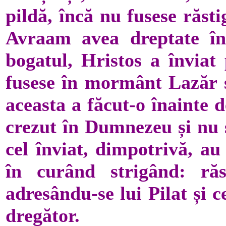
pildă, încă nu fusese răsti
Avraam avea dreptate în
bogatul, Hristos a înviat
fusese în mormânt Lazăr și
aceasta a făcut-o înainte 
crezut în Dumnezeu și nu s
cel înviat, dimpotrivă, au
în curând strigând: răst
adresându-se lui Pilat și 
dregător.