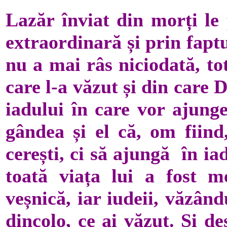
Lazăr înviat din morți le 
extraordinară și prin faptu
nu a mai râs niciodată, to
care l-a văzut și din care 
iadului în care vor ajung
gândea și el că, om fiind
cerești, ci să ajungă în ia
toată viața lui a fost m
veșnică, iar iudeii, văzând
dincolo, ce ai văzut. Și de