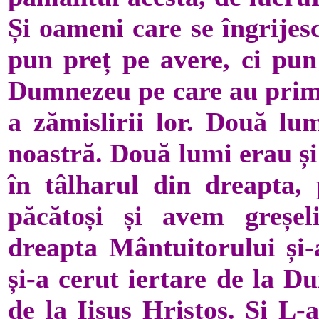
Și oameni care se îngrijes
pun preț pe avere, ci pun
Dumnezeu pe care au primi
a zămislirii lor. Două lum
noastră. Două lumi erau și
în tâlharul din dreapta, 
păcătoși și avem greșel
dreapta Mântuitorului și-
și-a cerut iertare de la D
de la Iisus Hristos. Și L