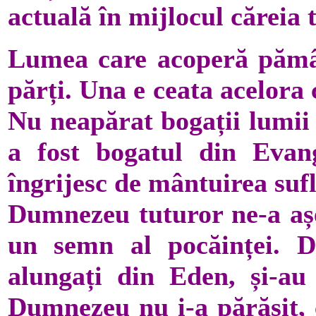
actuală în mijlocul căreia 
Lumea care acoperă pămân
părți. Una e ceata acelora
Nu neapărat bogații lumii 
a fost bogatul din Evang
îngrijesc de mântuirea sufl
Dumnezeu tuturor ne-a așe
un semn al pocăinței. 
alungați din Eden, și-au 
Dumnezeu nu i-a părăsit, c