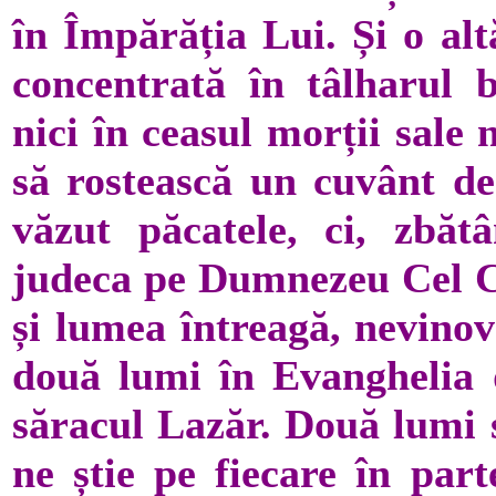
în Împărăția Lui. Și o al
concentrată în tâlharul 
nici în ceasul morții sale 
să rostească un cuvânt de 
văzut păcatele, ci, zbătâ
judeca pe Dumnezeu Cel Ca
și lumea întreagă, nevinov
două lumi în Evanghelia d
săracul Lazăr. Două lumi 
ne știe pe fiecare în par