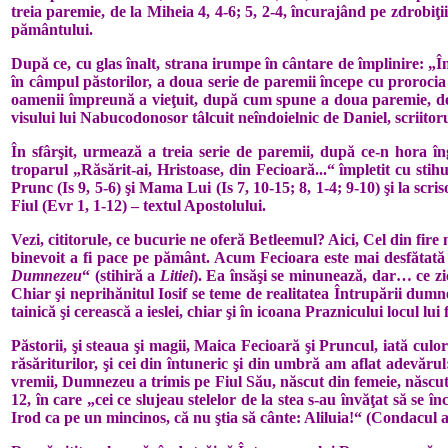
treia pare­mie, de la Miheia 4, 4-6; 5, 2-4, încurajând pe zdrobiţii
pământului.
După ce, cu glas înalt, strana irumpe în cântare de împlinire: „În
în câmpul păstorilor, a doua serie de paremii începe cu prorocia l
oamenii împreună a vieţuit, după cum spune a doua paremie, de la 
visului lui Nabucodonosor tâlcuit neîndoielnic de Daniel, scriitoru
În sfârşit, urmează a treia serie de paremii, după ce-n hora în
troparul „Răsărit-ai, Hristoase, din Fecioară...“ îm­ple­tit cu stih
Prunc (Is 9, 5-6) şi Mama Lui (Is 7, 10-15; 8, 1-4; 9-10) şi la s
Fiul (Evr 1, 1-12) – textul Apostolului.
Vezi, cititorule, ce bucurie ne oferă Betleemul? Aici, Cel din fire
binevoit a fi pace pe pământ. Acum Fe­cioa­ra este mai desfătată de
Dum­nezeu
“ (stihiră a
Litiei
). Ea însăşi se minu­nează, dar… ce zic
Chiar şi neprihănitul Iosif se teme de rea­litatea Întrupării dumn
tainică şi cerească a ieslei, chiar şi în icoa­na Praznicului locul lui
Păstorii, şi steaua şi magii, Maica Fecioară şi Pruncul, iată culo
răsăriturilor, şi cei din întuneric şi din umbră am aflat adevă
vremii, Dumnezeu a trimis pe Fiul Său, născut din femeie, născut 
12, în care „cei ce slujeau stelelor de la stea s‑au învăţat să se î
Irod ca pe un min­ci­nos, că nu ştia să cânte: Aliluia!“ (Con­dacul a