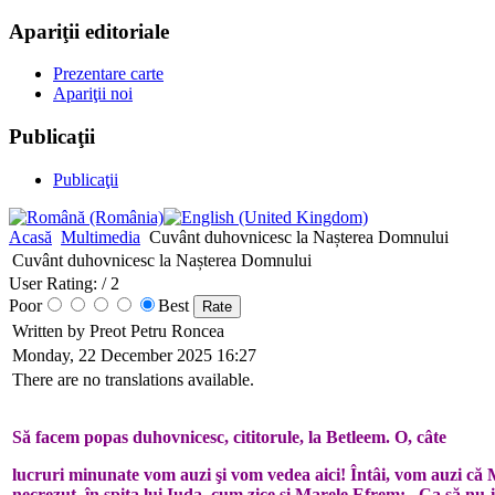
Apariţii editoriale
Prezentare carte
Apariţii noi
Publicaţii
Publicaţii
Acasă
Multimedia
Cuvânt duhovnicesc la Nașterea Domnului
Cuvânt duhovnicesc la Nașterea Domnului
User Rating:
/ 2
Poor
Best
Written by Preot Petru Roncea
Monday, 22 December 2025 16:27
There are no translations available.
Să facem popas duhovnicesc, cititorule, la Betleem. O, câte
lu­cruri minunate vom auzi şi vom vedea aici! Întâi, vom auzi că Mân
necrezut, în spiţa lui Iuda, cum zice şi Ma­rele E­frem: „Ca să nu-i 