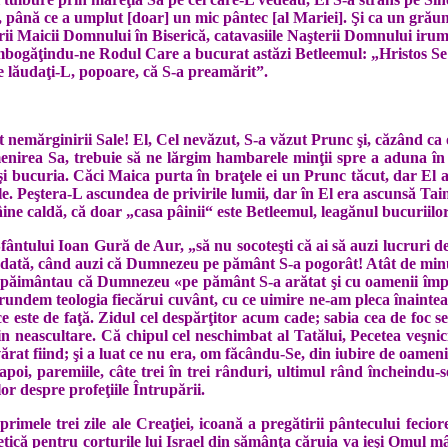
m, până ce a umplut [doar] un mic pântec [al Mariei]. Şi ca un grăun
ării Maicii Domnului în Biserică, cata­vasiile Naşterii Domnului ir
m­bo­găţindu-ne Rodul Care a bucurat as­tăzi Betleemul: „Hristos Se na
 lău­da­ţi‑L, popoare, că S-a preamărit”.
nemărginirii Sale! El, Cel nevăzut, S-a văzut Prunc şi, căzând ca 
nirea Sa, trebuie să ne lărgim hambarele minţii spre a aduna în e
a şi bucuria. Căci Maica purta în braţele ei un Prunc tăcut, dar El 
ile. Peştera-L ascundea de privi­rile lumii, dar în El era ascunsă Ta
ne caldă, că doar „casa pâinii“ este Bet­le­emul, leagănul bucuriilor
 Sfântului Ioan Gură de Aur, „să nu socoteşti că ai să auzi lucruri 
ndată, când auzi că Dumnezeu pe pământ S-a pogorât! Atât de minun
înspăimântau că Dum­nezeu «pe pământ S-a arătat şi cu oame­nii împ
undem teologia fiecărui cuvânt, cu ce uimire ne-am pleca înaintea ies
 este de faţă. Zidul cel despărţitor acum cade; sabia cea de foc s
prin ne­as­cultare. Că chipul cel neschimbat al Tatălui, Pecetea veşn
t fiind; şi a luat ce nu era, om fă­cân­du-Se, din iubire de oameni
-a­poi, paremiile, câte trei în trei rânduri, ultimul rând înche­indu-
r de­spre profeţiile Întrupării.
u primele trei zile ale Creaţiei, icoană a pregătirii pânte­cului fe
fetică pentru corturile lui Israel din sămânţa căruia va ieşi Omul 