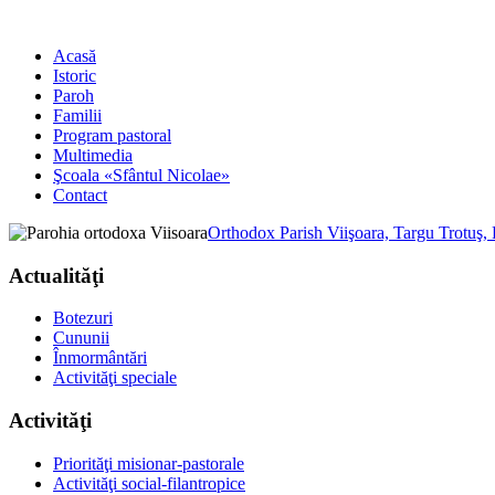
Acasă
Istoric
Paroh
Familii
Program pastoral
Multimedia
Şcoala «Sfântul Nicolae»
Contact
Orthodox Parish Viişoara, Targu Trotuş,
Actualităţi
Botezuri
Cununii
Înmormântări
Activităţi speciale
Activităţi
Priorităţi misionar-pastorale
Activităţi social-filantropice