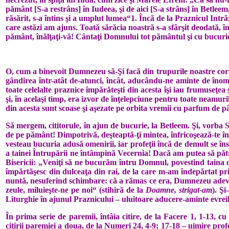
pământ [S‑a restrâns] în Iudeea, şi de aici [S-a strâns] în Betlee
răsărit, s-a întins şi a umplut lumea“1. Încă de la Praznicul Intr
care astăzi am ajuns. Toa­tă sărăcia noastră s-a sfârşit deodată, î
pământ, înălţaţi-vă! Cântaţi Dom­nului tot pământul şi cu bucurie
O, cum a binevoit Dumnezeu să-Şi facă din trupurile noastre cort 
gândirea într-atât de-atunci, încât, aducându-ne aminte de înome
toate celelalte praznice împărăteşti din acesta îşi iau frumuseţe
şi, în acelaşi timp, era izvor de înţelep­ciune pentru toate neamur
din acesta sunt scoase şi aşezate pe orbita vremii cu parfum de pâi
Să mergem, cititorule, în ajun de bu­curie, la Betleem. Şi, vorba
de pe pământ! Dimpotrivă, deşteaptă-ţi mintea, înfricoşează-te î
vesteau bucuria adusă omenirii, iar profeţii încă de demult se 
a tainei În­tru­pării ne întâmpină Vecernia! Dacă am putea să pătr
Bisericii: „Veniţi să ne bucurăm întru Domnul, povestind taina ce
îm­păr­tă­şesc din dulcea­ţa din rai, de la care m-am în­de­păr­tat 
nuntă, nesuferind schimbare: că a rămas ce era, Dumnezeu adevăra
zeule, miluieşte-ne pe noi“ (stihiră de la
Doamne, strigat-am
). Şi
Liturghie în ajunul Praz­nicu­lui – uluitoare aducere-aminte evreilo
În prima serie de paremii, întâia ci­tire, de la Facere 1, 1-13, c
citirii paremiei a doua, de la Numeri 24, 4-9; 17-18 – uimire pro