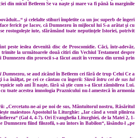
i­ciei din micul Betleem Se va naşte şi ma­re va fi până la marginile
ăduit...“ şi celelalte stihuri împletite ca un joc superb de îngeri
face fericit pe Iacov, că Dumnezeu în mijlocul lui S-a arătat şi cu
 rostogoleşte iute, sfărâmând toate neputinţele Istoriei, potrivit
nt peste ieslea devenită disc de Proscomidie. Căci, într-adevăr,
die, trimite la următoarele două citiri din Ve­chiul Testament despre
 lui Dumnezeu din prorocii s-a făcut auzit în vremea din urmă prin
lui Dumnezeu
, se aud zicând în Betleem cei fără de trup Celui Ce a
 i-a înălţat, pe cei ce cântau cu îngerii:
Slavă întru cei de sus lui
ş­nicie sub ani Îl naşte, fără să ştie cum s-a făcut zămislirea Lui.
 –, cu toate acestea imnologia Praznicului nu-l amestecă în armonia
ării: „Cercetatu-ne-ai pe noi de sus, Mântuitorul nostru, Răsăritul
şte maiestuos Apostolul la Liturghie: „Iar când a venit plinirea
ierea“ (Gal 4, 4-7). Ori Evan­ghelia Liturghiei, de la Matei 2, 1-
i de Dumnezeu fiind filozofii, s-au întors în Babilon“, lăsându-l „pe