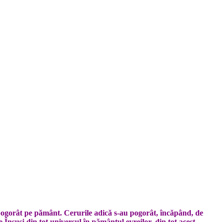
gorât pe pă­mânt. Ce­­rurile a­dică s-au po­gorât, în­căpând, de
În­suşi din tot univer­sul în pă­mântul evreilor, din tot acest