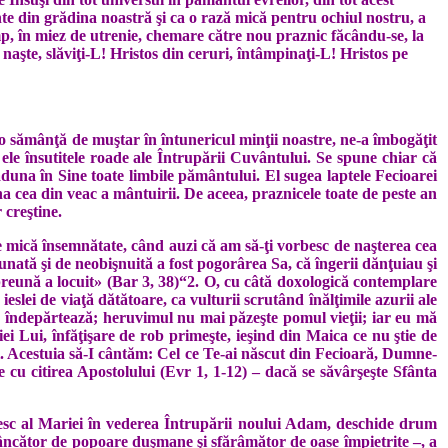
te din grădina noastră şi ca o rază mică pen­tru ochiul nostru, a
ump, în miez de utrenie, chemare către nou praznic făcându-se, la
şte, slă­vi­ţi‑L! Hristos din ceruri, întâmpinaţi-L! Hris­tos pe
o sămânţă de muştar în întu­nericul minţii noastre, ne-a îmbogăţit
le însutitele roade ale Întru­pării Cuvântului. Se spune chiar că
aduna în Sine toate limbile pământului. El sugea laptele Fecioarei
ina cea din veac a mântuirii. De aceea, praznicele toate de peste an
 creştine.
de mică însemnătate, când auzi că am să-ţi vorbesc de naşterea cea
ată şi de neobişnuită a fost pogorârea Sa, că îngerii dănţuiau şi
reună a locuit» (Bar 3, 38)“2. O, cu câtă doxologică contemplare
lei de viaţă dătătoare, ca vulturii scru­tând înălţimile azurii ale
e îndepăr­tează; heruvimul nu mai păzeşte pomul vie­ţii; iar eu mă
iciei Lui, înfăţişare de rob primeşte, ieşind din Maica ce nu ştie de
. Acestuia să-I cântăm: Cel ce Te-ai născut din Fe­cioară, Dumne­
se cu citirea A­pos­tolului (Evr 1, 1-12) – dacă se săvâr­şeşte Sfânta
cioresc al Mariei în vederea Întru­pării noului Adam, deschide drum
mâncător de popoare duşmane şi sfărâ­mător de oase împietrite –, a