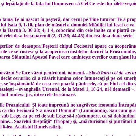
 şi lepădaţii de la faţa lui Dum­nezeu că Cel Ce este din zilele veşn
 taină Te-ai născut în peşteră, dar cerul pe Tine tuturor Te-a propov
ui Isaia 9, 1-10, plan de măsuri a domniei Mlădiţei lui Iesei ce va 
Baruh 3, 36-38; 4, 1-4, coborând din cele înalte ca o piatră ce se
l celei de-a treia paremii (2, 31-36; 44-45) din cea de-a doua serie.
gerilor de dea­supra Peşterii chipul Fecioarei apare ca acoperămâ
urile ce se rostesc şi la aco­perirea cinstitelor daruri la Prosco­mi­
crisoarea Sfântului Apostol Pavel care aminteşte evreilor cum glasul
 nevăzut Se face văzut pentru noi, oamenii. „
Slavă întru cei de sus 
cât ceru­rile; că a răsărit lumina celor întunecaţi şi pe cei smeriţi
, se înspăi­mântă de ceea ce-i poartă pântecele, că pe Fiul cel din ve
e­zeieşti – evan­ghelia Utreniei, de la Matei 1, 18-24, ni-l demască
 fiind undeva jos, între cele trecătoare.
rile Prazni­cului. Şi toate împreună ne zugrăvesc ico­no­mia Întrup
rul: că din Fecioară S-a născut Domnul“ (Luminânda). Sau cum grăie
sub Lege, ca pe cei de sub Lege să-i răscumpere, ca să do­bândim înf
nchine... Soarelui drep­tăţii“ (Tropar) şi, „mărturisitori şi purtător
l 6-lea, Acatistul Buneivestiri).