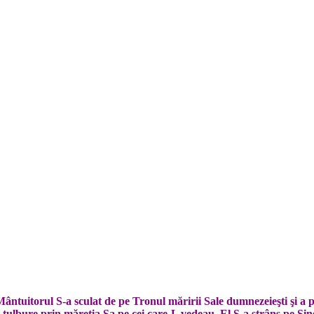
tu­itorul S-a sculat de pe Tronul mă­ririi Sa­le dumne­zeieşti şi a po
tul­bure prin măreţia Sa pe cei ca­re‑L ve­deau, El S-a strâns pe Sine 