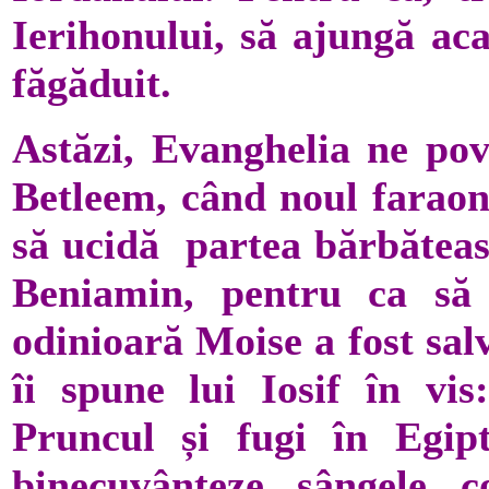
Ierihonului, să ajungă aca
făgăduit.
Astăzi, Evanghelia ne pov
Betleem, când noul faraon,
să ucidă partea bărbăteasc
Beniamin, pentru ca să
odinioară Moise a fost sal
îi spune lui Iosif în vi
Pruncul și fugi în Egip
binecuvânteze sângele c