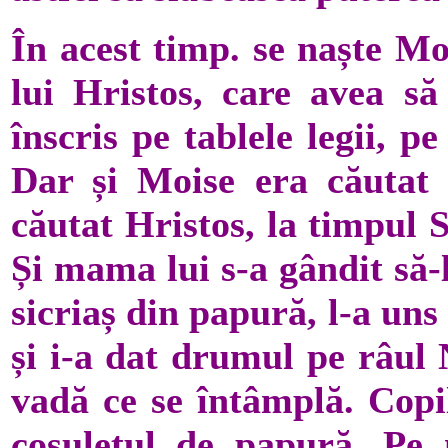
În acest timp. se naște Mo
lui Hristos, care avea s
înscris pe tablele legii, p
Dar și Moise era căutat 
căutat Hristos, la timpul S
Și mama lui s-a gândit să-l
sicriaș din papură, l-a un
și i-a dat drumul pe râul 
vadă ce se întâmplă. Copi
coșulețul de papură. Pe m