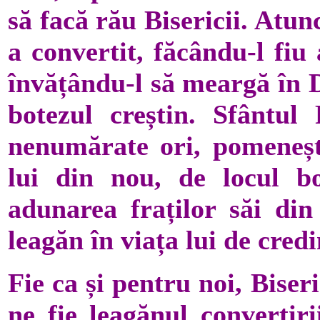
să facă rău Bisericii. Atunc
a convertit, făcându-l fiu
învățându-l să meargă în 
botezul creștin. Sfântul
nenumărate ori, pomeneșt
lui din nou, de locul b
adunarea fraților săi di
leagăn în viața lui de credi
Fie ca și pentru noi, Biser
ne fie leagănul convertiri