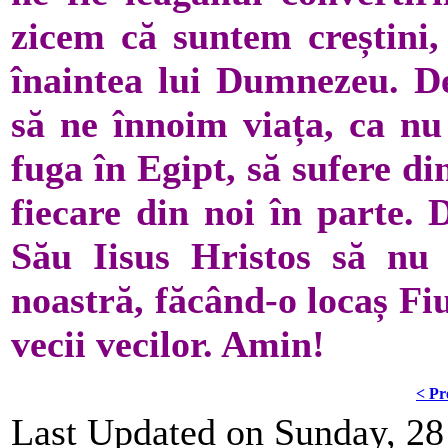
zicem că suntem creștini,
înaintea lui Dumnezeu. De 
să ne înnoim viața, ca nu
fuga în Egipt, să sufere d
fiecare din noi în parte.
Său Iisus Hristos să nu 
noastră, făcând-o locaș Fi
vecii vecilor. Amin!
< Pr
Last Updated on Sunday, 2