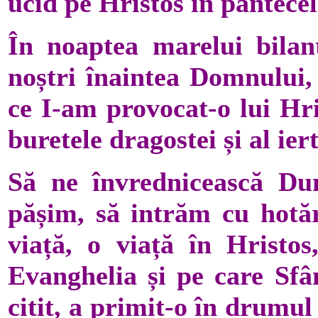
ucid pe Hristos în pântecel
În noaptea marelui bilan
noștri înaintea Domnului,
ce I-am provocat-o lui Hri
buretele dragostei și al iert
Să ne învrednicească Du
pășim, să intrăm cu hotăr
viață, o viață în Hristos
Evanghelia și pe care Sfân
citit, a primit-o în drumu