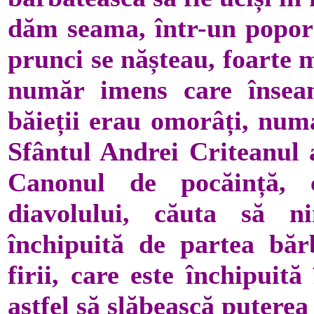
dăm seama, într-un popor 
prunci se nășteau, foarte 
număr imens care înseamn
băieții erau omorâți, numa
Sfântul Andrei Criteanul a
Canonul de pocăință, 
diavolului, căuta să ni
închipuită de partea bărb
firii, care este închipuit
astfel să slăbească puterea