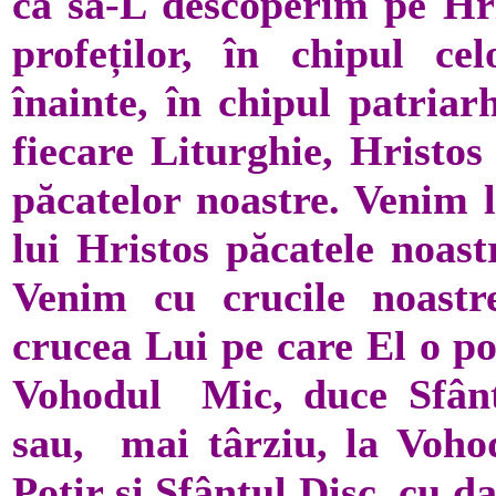
ca să-L descoperim pe Hr
profeților, în chipul c
înainte, în chipul patriar
fiecare Liturghie, Hristos
păcatelor noastre. Venim 
lui Hristos păcatele noast
Venim cu crucile noastr
crucea Lui pe care El o po
Vohodul Mic, duce Sfânta
sau, mai târziu, la Voho
Potir și Sfântul Disc, cu da