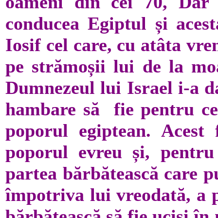
oameni din cei 70, Dar
conducea Egiptul și acest
Iosif cel care, cu atâta vr
pe strămoșii lui de la mo
Dumnezeul lui Israel i-a d
hambare să fie pentru cei
poporul egiptean. Acest 
poporul evreu și, pentr
partea bărbătească care pu
împotriva lui vreodată, a 
bărbătească să fie uciși î