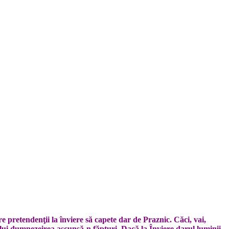
e pretendenţii la înviere să capete dar de Praznic. Căci, vai,
tului dumnezeirea ascunsă-n făpturi. Dacă la Înviere darul luminii