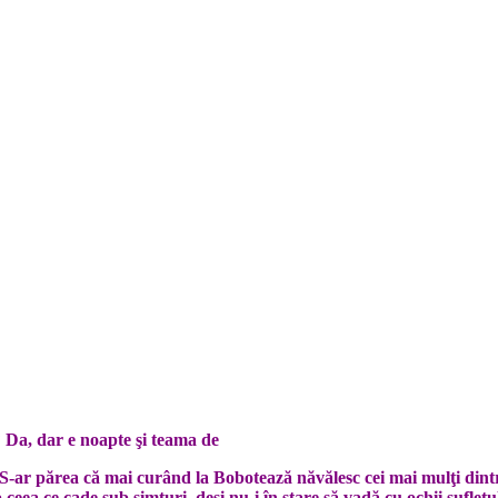
? Da, dar e noapte şi teama de
. S-ar părea că mai curând la Bobotează năvălesc cei mai mulţi dintr
b ceea ce cade sub simţuri, deşi nu-i în stare să vadă cu ochii sufle