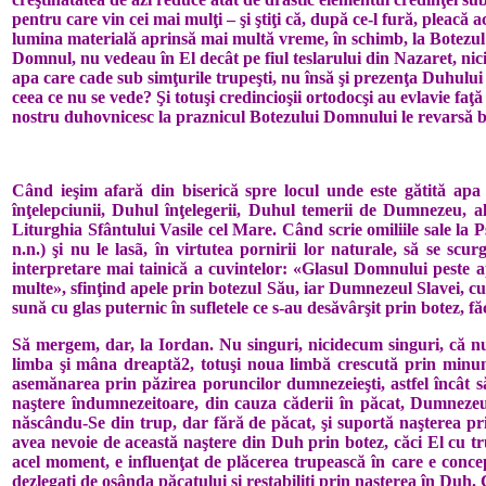
pentru care vin cei mai mulţi – şi ştiţi că, după ce-l fură, pleacă
lumina materială aprinsă mai multă vreme, în schimb, la Botezul 
Domnul, nu vedeau în El decât pe fiul teslarului din Nazaret, nic
apa care cade sub simţurile trupeşti, nu însă şi prezenţa Duhului 
ceea ce nu se vede? Şi totuşi credincioşii ortodocşi au evlavie fa
nostru duhovnicesc la praznicul Botezului Domnului le revarsă b
Când ieşim afară din biserică spre locul unde este gătită apa 
înţelepciunii, Duhul înţelegerii, Duhul temerii de Dumnezeu, al
Liturghia Sfântului Vasile cel Mare. Când scrie omiliile sale la 
n.n.) şi nu le lasã, în virtutea pornirii lor naturale, să se s
interpretare mai tainică a cuvintelor: «Glasul Domnului peste ap
multe», sfinţind apele prin botezul Său, iar Dumnezeul Slavei, cu 
sună cu glas puternic în sufletele ce s-au desăvârşit prin botez, 
Să mergem, dar, la Iordan. Nu singuri, nicidecum singuri, că 
limba şi mâna dreaptă2, totuşi noua limbă crescută prin minun
asemănarea prin păzirea poruncilor dumnezeieşti, astfel încât
naştere îndumnezeitoare, din cauza căderii în păcat, Dumnezeu 
născându-Se din trup, dar fără de păcat, şi suportă naşterea pri
avea nevoie de această naştere din Duh prin botez, căci El cu tr
acel moment, e influenţat de plăcerea trupească în care e concep
dezlegaţi de osânda păcatului şi restabiliţi prin naşterea în Duh