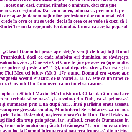
 –, acest dar, deci, curând rămâne o amintire, căci cine ţine
 în casa creştinului. Dar cum iudeii, odinioară, privindu-L pe
ei care aparţin denomi­naţiunilor protestante dar nu numai, văd
rede în ceva ce nu se vede, decât în ceea ce se vede să crezi că-i
 Sfintei Treimi la repejunile Iordanului. Unora ca aceştia popasul
: „Glasul Domnului peste ape strigă: veniţi de luaţi toţi Duhul
ua Praznicului, dacă ea cade sâmbăta ori duminica, se săvârşeşte
salmului, zice: „Cine este Cel Care le ţine pe acestea (ape multe,
are putere şi peste ape?“1 Şi, mai departe, zice: „Dar este şi o
este Fiul Meu cel iubit» (Mt 3, 17); atunci Domnul era «peste ape
anghelia acestui Praznic, de la Matei 3, 13-17, este ca un tunet ce
a cărora Cuvântul lui Dumnezeu ca un tunet să răsune.
xemplu, cu Sfântul Maxim Mãrturisitorul. Chiar dacă nu mai are
zeu, trebuia să se nască şi cu voinţa din Duh, ca să primească
zeu şi dumnezeu prin Duh după har3. Însă părăsind omul această
ăscumpere greşeala omului, Mântuitorul Se solidarizează cu noi,
l, prin Taina Botezului, naşterea noastră din Duh. Dar Hristos n-
ţi fiind din trup prin păcat, iar „sufletul, creat de Dumnezeu în
nţei, transmite noului om păcatul strămoşesc“4, prin botez suntem
 a avut loc la Domnul întruparea şi naşterea trupească din pricina