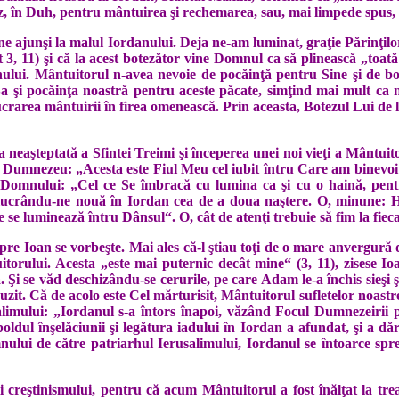
ez, în Duh, pentru mântuirea şi rechemarea, sau, mai lim­pede spus,
ne ajunşi la malul Iordanului. Deja ne-am luminat, graţie Părinţilor
3, 11) şi că la acest botezător vine Domnul ca să plinească „toată
nului. Mântuitorul n-avea nevoie de pocăinţă pentru Sine şi de bo
Sa şi pocăinţa noastră pentru aceste păcate, simţind mai mult ca 
crarea mântuirii în firea omenească. Prin aceasta, Botezul Lui de l
aşteptată a Sfintei Treimi şi începerea unei noi vieţi a Mântuito
 lui Dumnezeu: „Acesta este Fiul Meu cel iubit întru Care am binevoi
i Domnului: „Cel ce Se îmbracă cu lumina ca şi cu o haină, pentr
 lucrându-ne nouă în Iordan cea de a doua naştere. O, minune: Hr
e se luminează întru Dânsul“. O, cât de atenţi trebuie să fim la fiec
despre Ioan se vorbeşte. Mai ales că-l ştiau toţi de o mare anvergu
orului. Acesta „este mai puternic decât mine“ (3, 11), zisese I
. Şi se văd deschizându-se cerurile, pe care Adam le-a închis sieş
zit. Că de acolo este Cel mărturisit, Mântuitorul sufletelor noastre
imului: „Iordanul s-a întors înapoi, văzând Focul Dumnezeirii pog
dul înşelăciunii şi legătura iadului în Iordan a afundat, şi a dărui
ului de către patriarhul Ierusalimului, Iordanul se întoarce spre 
ii creştinismului, pentru că acum Mântuitorul a fost înălţat la tr