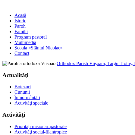
Acasă
Istoric
Paroh
Familii
Program pastoral
Multimedia
Şcoala «Sfântul Nicolae»
Contact
Orthodox Parish Viişoara, Targu Trotuş,
Actualităţi
Botezuri
Cununii
Înmormântări
Activităţi speciale
Activităţi
Priorităţi misionar-pastorale
Activităţi social-filantropice