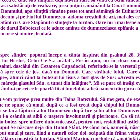
 acasă satisfăcuţi de realizare, prea puţini rămânând la Cina Luminii
Domnului, apa sfinţită rămâne peste tot anul sămânţă de Euharistie
idecum şi pe Fiul lui Dumnezeu, aidoma creştinii de azi, mai ales c
Sfânt cu Care Stăpânul o sfinţeşte la Iordan. Oare nu-i mai lesne a c
ţă de darul Bobotezei ce le aduce aminte de dumnezeiasca epifanie a
ucurie şi uimire deodată.
spre sfinţire, poporul începe a cânta inspirat din psalmul 28, 3
 lui Hristos, Celui Ce S-a arătat“. Fie în ajun, ori în chiar zi
Psalmi, dascălul din Cezareea Capadociei, referindu-se la versetul p
curgă spre cele de jos, dacă nu Domnul, Care străbate totul, Care 
e», atunci când la botezul lui Iisus a fost glas de Sus: «Acesta 
măreţia glasului Său, a tunat din înălţime“. Mi se pare cã însăşi ev
făcându-i pe cei ce le poartă fii ai tunetului, adică oameni din gur
nu vom pricepe prea multe din Taina Botezului. Sã mergem, de e
e ne spune că omul, dupã ce a fost creat după chipul lui Dumne
 să se facă făptură a lui Dumnezeu după fire şi fiu al lui Dumne
l-a osândit să aibă o naştere involuntară şi pieritoare. Ca să r
n botez, spre înfiere duhovnicească, pentru noi, restabilind astfe
upul Se născuse deja din Duhul Sfânt. Pe când noi, oamenii, născu
ut omul şi care, fiind a naturii celor doi, scăpată din frâna voi
. Călăuza noastră la Iordan, Sfântul Maxim, conchide că „mai întâi