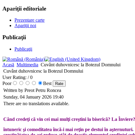
Apariţii editoriale
Prezentare carte
Apariţii noi
Publicaţii
Publicaţii
Acasă
Multimedia
Cuvânt duhovnicesc la Botezul Domnului
Cuvânt duhovnicesc la Botezul Domnului
User Rating:
/ 0
Poor
Best
Written by Preot Petru Roncea
Sunday, 04 January 2026 19:40
There are no translations available.
Când credeţi că vin cei mai mulţi creştini la biserică? La Înviere
întuneric şi comoditatea încă-i mai reţin pe destui în aşternuturi
creştinătatea de azi reduce atât de drastic elementul credinţei su