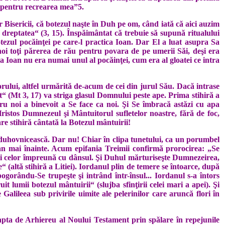
 pen­tru recre­area mea”5.
 Bisericii, că botezul naşte în Duh pe om, când iată că aici auzim
 dreptatea“ (3, 15). Înspăimântat că trebuie să supună ritualului
tezul pocăinţei pe care-l practica Ioan. Dar El a luat asupra Sa
noi toţi părerea de rău pentru povara de pe umerii Săi, deşi era
a Ioan nu era numai unul al pocăinţei, cum era al gloatei ce intra
rului, altfel urmărită de-acum de cei din jurul Său. Dacă intrase
t“ (Mt 3, 17) va striga glasul Domnului peste ape. Prima stihiră a
u noi a binevoit a Se face ca noi. Şi Se îmbracă astăzi cu apa
istos Dumnezeul şi Mântuitorul sufletelor noastre, fără de foc,
are stihiră cântată la Botezul mântuirii!
ră duhovnicească. Dar nu! Chiar în clipa tunetului, ca un porumbel
oan mai înainte. Acum epifania Treimii confirmă prorocirea: „Se
i şi celor împreună cu dânsul. Şi Duhul mărturiseşte Dumnezeirea,
“ (altă stihiră a Litiei). Iordanul plin de temere se întoarce, după
orân­du-Se trupeşte şi intrând într-însul... Iordanul s-a întors
t lumii botezul mântuirii“ (slujba sfinţirii celei mari a apei). Şi
Galileea sub privirile uimite ale pelerinilor care aruncă flori în
eapta de Arhiereu al Noului Testament prin spălare în repejunile