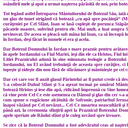
osândirii mele şi apoi a urmat naşterea părăsită de noi, prin bot
Tot le­gând astfel Întruparea Mântuitorului de Botezul Său, iată-
un glas de tunet strigând că botează „cu apă spre pocăinţă“ (Mt 
curăţeniei pe Cel Sfânt, Ioan se lasă copleşit de porunca Stăpâ
păcatele noastre, suferind pentru ele. Mai mult, a luat asupra 
nevinovat. De aceea se pleacă sub mâna lui Ioan, ca să înceapă lu
în Iordan, deşi făcut în numele ei era şi acela.
Dar Botezul Domnului în Iordan e mare praznic pentru arătarea ne
în apele Iordanului ca Fiul Mariei, ieşi din ele ca Hristos, Fiul
Litiei Praznicului adună în sine minunata teologie a Botezulu
Iordanului, nu El având trebuinţă de aceasta spre curăţire, ci
topeşte şi zideşte din nou fără de sfărâmare şi mântuieşte pe cei c
Dar cei care vor fi auzit glasul Părintelui ar fi putut crede că 
S-a coborât Duhul Sfânt şi S-a aşezat tocmai pe umărul Mântuit
botează Hristos şi iese din apă, ridicând împreună cu Sine lumea
că vine peste Cel Ce este asemenea cu Dânsul şi glas din cer s-a au
cum spune o rugăciune alcătuită de Sofronie, patriarhul Ierusal
înapoi văzând pe Cel nevăzut... Cel Ce moartea neascultării şi bol
până azi, la ceremonia sfinţirii apei la Praznicul Botezului Domn
apele speriate ale Râului sfânt şi le culeg urcând spre izvoare.
Se zice că la Botezul Domnului a fost adevăratul ceas al naşter