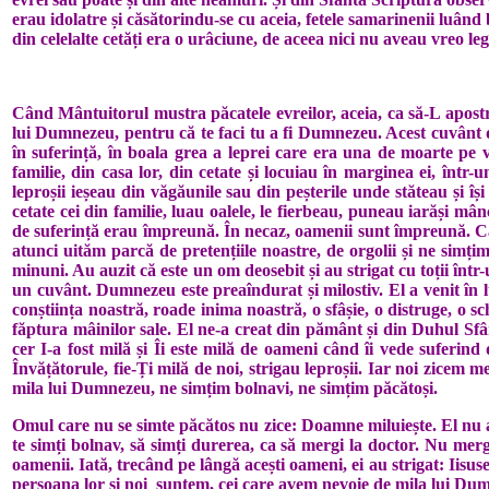
erau idolatre și căsătorindu-se cu aceia, fetele samarinenii luând b
din celelalte cetăți era o urâciune, de aceea nici nu aveau vreo l
Când Mântuitorul mustra păcatele evreilor, aceia, ca să-L apostrof
lui Dumnezeu, pentru că te faci tu a fi Dumnezeu. Acest cuvânt de
în suferință, în boala grea a leprei care era una de moarte pe 
familie, din casa lor, din cetate și locuiau în marginea ei, într
leproșii ieșeau din văgăunile sau din peșterile unde stăteau și 
cetate cei din familie, luau oalele, le fierbeau, puneau iarăși mân
de suferință erau împreună. În necaz, oamenii sunt împreună. Când
atunci uităm parcă de pretențiile noastre, de orgolii și ne simțim
minuni. Au auzit că este un om deosebit și au strigat cu toții într
un cuvânt. Dumnezeu este preaîndurat și milostiv. El a venit în l
conștiința noastră, roade inima noastră, o sfâșie, o distruge, o s
făptura mâinilor sale. El ne-a creat din pământ și din Duhul Sfân
cer I-a fost milă și Îi este milă de oameni când îi vede suferind
Învățătorule, fie-Ți milă de noi, strigau leproșii. Iar noi zice
mila lui Dumnezeu, ne simțim bolnavi, ne simțim păcătoși.
Omul care nu se simte păcătos nu zice: Doamne miluiește. El nu are
te simți bolnav, să simți durerea, ca să mergi la doctor. Nu mer
oamenii. Iată, trecând pe lângă acești oameni, ei au strigat: Iisuse
persoana lor și noi suntem, cei care avem nevoie de mila lui Dum