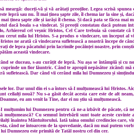
 să meargă: duceți-vă și vă arătați preoților. Legea scrisă spune
ste lepră sau nu. Îl mai ținea șapte zile, îl chema iar la sine și, 
l mai ținea șapte zile și iarăși îl chema. Și dacă pata se făcea mai m
otul dacă boala s-a vindecat. Și preoții constatau dacă puteau int
o, Arhiereul cel veșnic Hristos, Cel Care trebuia să constate că bo
u cerut mila lui Hristos. S-a produs o vindecare, un început al vi
r, Hristos ne arată că vindecarea sufletească a noastră începe de 
erați de lepra păcatului prin lacrimile pocăinței noastre, prin conști
ăpătăm această vindecare.
când se duceau, s-au curățit de lepră. Nu așa se întâmplă și cu n
 cuprinde un fior lăuntric. Când te apropii nepăsător zicând: mă duc 
tră sufletească. Dar când vii cerând mila lui Dumnezeu și simțindu-
sele lor. Dar unul din ei s-a întors să-I mulțumească lui Hristos. Ai
sunt ceilalți nouă? Nu s-a găsit decât acesta care este de alt ne
s: Doamne, eu am venit la Tine, dar ei nu știu să mulțumească.
 mulțumim lui Dumnezeu pentru că ne-a izbăvit de păcate, că ne-a
alți să mulțumească? Cu semnul întrebării sunt toate aceste cuvint
ilalți înaintea Mântuitorului. Iată taina omului credincios care, vin
esta, când ne întoarcem de la spovedanie, dacă nu mai putem vorbi
lui Dumnezeu este primită de Tatăl nostru cel din cer.