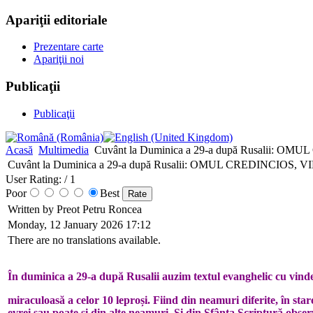
Apariţii editoriale
Prezentare carte
Apariţii noi
Publicaţii
Publicaţii
Acasă
Multimedia
Cuvânt la Duminica a 29-a după Rusalii:
Cuvânt la Duminica a 29-a după Rusalii: OMUL CREDINCIO
User Rating:
/ 1
Poor
Best
Written by Preot Petru Roncea
Monday, 12 January 2026 17:12
There are no translations available.
În duminica a 29-a după Rusalii auzim textul evanghelic cu vind
miraculoasă a celor 10 leproși. Fiind din neamuri diferite, în star
evrei sau poate și din alte neamuri. Și din Sfânta Scriptură obse