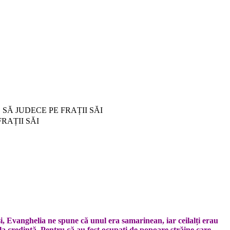
E SĂ JUDECE PE FRAȚII SĂI
FRAȚII SĂI
oși, Evanghelia ne spune că unul era samarinean, iar ceilalți erau
la credință. Pentru că au fost ocupați de popoare străine care