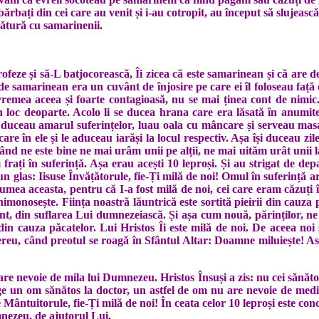
ărbați din cei care au venit și i-au cotropit, au început să slujească 
egătură cu samarinenii.
eze și să-L batjocorească, Îi zicea că este samarinean și că are dem
 samarinean era un cuvânt de înjosire pe care ei îl foloseau față d
vremea aceea și foarte contagioasă, nu se mai ținea cont de nimic
-un loc deoparte. Acolo li se ducea hrana care era lăsată în anumi
își duceau amarul suferințelor, luau oala cu mâncare și serveau mas
care în ele și le aduceau iarăși la locul respectiv. Așa își duceau zi
 ne este bine ne mai urâm unii pe alții, ne mai uităm urât unii la a
 frați în suferință. Așa erau acești 10 leproși. Și au strigat de d
-un glas: Iisuse Învățătorule, fie-Ți milă de noi! Omul în suferință a
umea aceasta, pentru că I-a fost milă de noi, cei care eram căzuți 
chimonosește. Ființa noastră lăuntrică este sortită pieirii din cauz
t, din suflarea Lui dumnezeiască. Și așa cum nouă, părinților, ne es
 din cauza păcatelor. Lui Hristos Îi este milă de noi. De aceea noi
m mereu, când preotul se roagă în Sfântul Altar: Doamne miluiește! 
 nevoie de mila lui Dumnezeu. Hristos Însuși a zis: nu cei sănătoși
ge un om sănătos la doctor, un astfel de om nu are nevoie de medic.
 Mântuitorule, fie-Ți milă de noi! În ceata celor 10 leproși este con
nezeu, de ajutorul Lui.