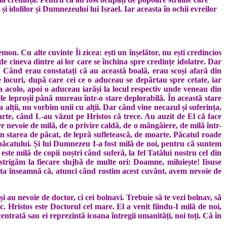
și idolilor și Dumnezeului lui Israel. Iar aceasta în ochii evreilor
on. Cu alte cuvinte Îi zicea: ești un înșelător, nu ești credincios
e cineva dintre ai lor care se închina spre credințe idolatre. Dar
. Când erau constatați că au această boală, erau scoși afară din
te locuri, după care cei ce o aduceau se depărtau spre cetate, iar
a acolo, apoi o aduceau iarăși la locul respectiv unde veneau din
lele leproșii până mureau într-o stare deplorabilă. În această stare
lții, nu vorbim unii cu alții. Dar când vine necazul și suferința,
eparte, când L-au văzut pe Hristos că trece. Au auzit de El că face
re nevoie de milă, de o privire caldă, de o mângâiere, de milă într-
în starea de păcat, de lepră sufletească, de moarte. Păcatul roade
a păcatului. Și lui Dumnezeu I-a fost milă de noi, pentru că suntem
te milă de copii noștri când suferă, la fel Tatălui nostru cel din
 strigăm la fiecare slujbă de multe ori: Doamne, miluiește! Iisuse
Asta înseamnă că, atunci când rostim acest cuvânt, avem nevoie de
 au nevoie de doctor, ci cei bolnavi. Trebuie să te vezi bolnav, să
 Hristos este Doctorul cel mare. El a venit fiindu-I milă de noi,
centrată sau ei reprezintă icoana întregii umanități, noi toți. Că în