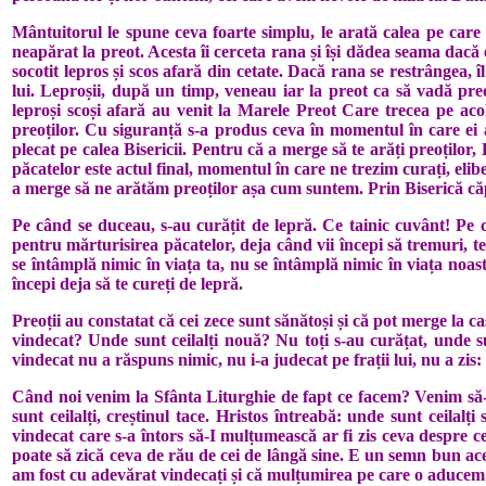
Mântuitorul le spune ceva foarte simplu, le arată calea pe care
neapărat la preot. Acesta îi cerceta rana și își dădea seama dacă e
socotit lepros și scos afară din cetate. Dacă rana se restrângea, î
lui. Leproșii, după un timp, veneau iar la preot ca să vadă pre
leproși scoși afară au venit la Marele Preot Care trecea pe acol
preoților. Cu siguranță s-a produs ceva în momentul în care ei a
plecat pe calea Bisericii. Pentru că a merge să te arăți preoțilo
păcatelor este actul final, momentul în care ne trezim curați, elib
a merge să ne arătăm preoților așa cum suntem. Prin Biserică c
Pe când se duceau, s-au curățit de lepră. Ce tainic cuvânt! Pe 
pentru mărturisirea păcatelor, deja când vii începi să tremuri, te
se întâmplă nimic în viața ta, nu se întâmplă nimic în viața noas
începi deja să te cureți de lepră.
Preoții au constatat că cei zece sunt sănătoși și că pot merge la ca
vindecat? Unde sunt ceilalți nouă? Nu toți s-au curățat, unde 
vindecat nu a răspuns nimic, nu i-a judecat pe frații lui, nu a zi
Când noi venim la Sfânta Liturghie de fapt ce facem? Venim să-I
sunt ceilalți, creștinul tace. Hristos întreabă: unde sunt ceil
vindecat care s-a întors să-I mulțumească ar fi zis ceva despre ce
poate să zică ceva de rău de cei de lângă sine. E un semn bun ac
am fost cu adevărat vindecați și că mulțumirea pe care o aducem 