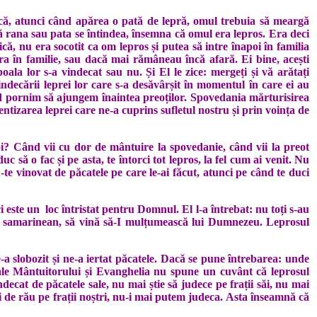
a că, atunci când apărea o pată de lepră, omul trebuia să meargă
dacă rana sau pata se întindea, însemna că omul era lepros. Era deci
ică, nu era socotit ca om lepros și putea să intre înapoi în familia
ra în familie, sau dacă mai rămâneau încă afară. Ei bine, acești
ala lor s-a vindecat sau nu. Și El le zice: mergeți și vă arătați
ndecării leprei lor care s-a desăvârșit în momentul în care ei au
când pornim să ajungem înaintea preoților. Spovedania mărturisirea
entizarea leprei care ne-a cuprins sufletul nostru și prin voința de
oi? Când vii cu dor de mântuire la spovedanie, când vii la preot
să o fac și pe asta, te întorci tot lepros, la fel cum ai venit. Nu
te vinovat de păcatele pe care le-ai făcut, atunci pe când te duci
ci este un loc întristat pentru Domnul. El l-a întrebat: nu toți s-au
am, samarinean, să vină să-I mulțumească lui Dumnezeu. Leprosul
 slobozit și ne-a iertat păcatele. Dacă se pune întrebarea: unde
e ale Mântuitorului și Evanghelia nu spune un cuvânt că leprosul
decat de păcatele sale, nu mai știe să judece pe frații săi, nu mai
 de rău pe frații noștri, nu-i mai putem judeca. Asta înseamnă că