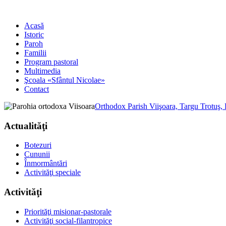
Acasă
Istoric
Paroh
Familii
Program pastoral
Multimedia
Şcoala «Sfântul Nicolae»
Contact
Orthodox Parish Viişoara, Targu Trotuş,
Actualităţi
Botezuri
Cununii
Înmormântări
Activităţi speciale
Activităţi
Priorităţi misionar-pastorale
Activităţi social-filantropice