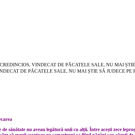
 OMUL CREDINCIOS, VINDECAT DE PĂCATELE SALE, NU MAI ȘTI
S, VINDECAT DE PĂCATELE SALE, NU MAI ȘTIE SĂ JUDECE PE 
ecarea
e de sănătate nu aveau legătură unii cu alții. Între acești zece lepr
rvăm că evreii socoteau pe samarineni ca fiind păgâni sau căzuți de 