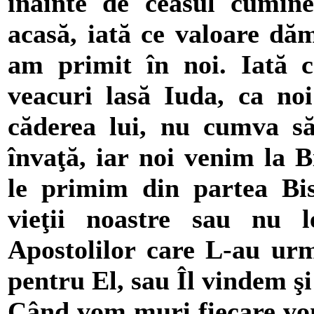
înainte de ceasul cuminec
acasă, iată ce valoare dă
am primit în noi. Iată 
veacuri lasă Iuda, ca noi
căderea lui, nu cumva să
învaţă, iar noi venim la B
le primim din partea Bis
vieţii noastre sau nu
Apostolilor care L-au urm
pentru El, sau Îl vindem ş
Când vom muri fiecare vom