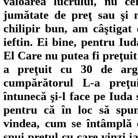
valoarea lucrului, nu ce
jumătate de preţ sau şi 
chilipir bun, am câştigat
ieftin. Ei bine, pentru Iu
El Care nu putea fi preţui
a preţuit cu 30 de argi
cumpărătorul L-a preţui
întunecă şi-l face pe Iuda s
pentru că în loc să spun
vindea, cum se întâmplă d
spui preţul cu care vinzi i