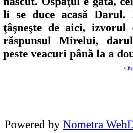
născut. Ospăţul e gata, ce
li se duce acasă Darul. 
ţâşneşte de aici, izvorul
răspunsul Mirelui, daru
peste veacuri până la a do
< Pr
Powered by
Nometra WebD