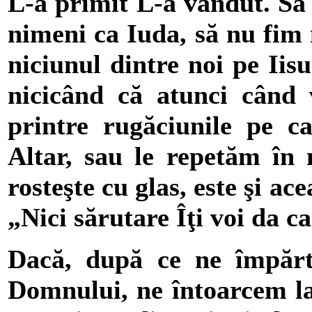
L-a primit L-a vândut. Să 
nimeni ca Iuda, să nu fim
niciunul dintre noi pe Iis
nicicând că atunci când 
printre rugăciunile pe ca
Altar, sau le repetăm în 
rosteşte cu glas, este şi a
„Nici sărutare Îţi voi da c
Dacă, după ce ne împărt
Domnului, ne întoarcem la