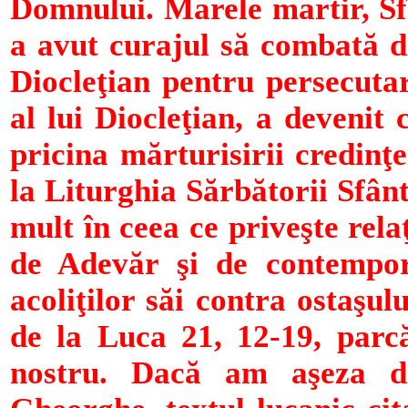
Domnului. Marele martir, Sf
a avut curajul să combată d
Diocleţian pentru persecutar
al lui Diocleţian, a devenit
pricina mărturisirii credinţe
la Liturghia Sărbătorii Sfânt
mult în ceea ce priveşte rela
de Adevăr şi de contempora
acoliţilor săi contra ostaşul
de la Luca 21, 12-19, parcă
nostru. Dacă am aşeza di