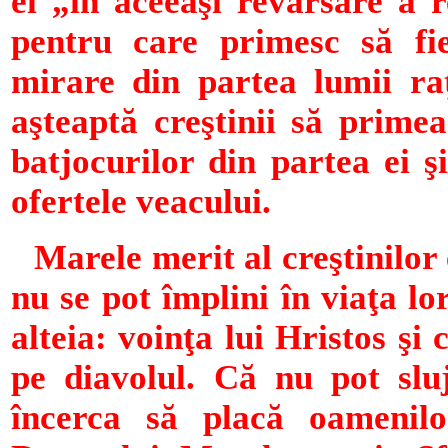
ei „în aceeaşi revărsare a r
pentru care primesc să fie
mirare din partea lumii ra
aşteaptă creştinii să prim
batjocurilor din partea ei ş
ofertele veacului.
Marele merit al creştinilor 
nu se pot împlini în viaţa l
alteia: voinţa lui Hristos şi
pe diavolul. Că nu pot slu
încerca să placă oamenilo