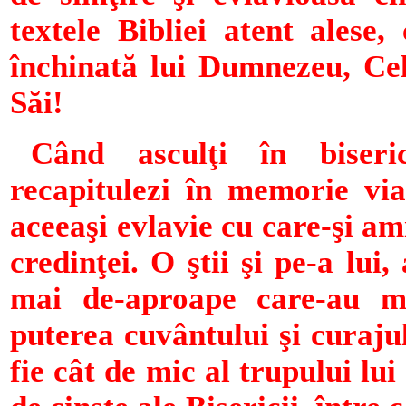
textele Bibliei atent alese,
închinată lui Dumnezeu, Cel
Săi!
Când asculţi în biseri
recapitulezi în memorie vi
aceeaşi evlavie cu care-şi ami
credinţei. O ştii şi pe-a lui
mai de-a­proape care-au m
puterea cuvân­tului şi curaju
fie cât de mic al trupului lui