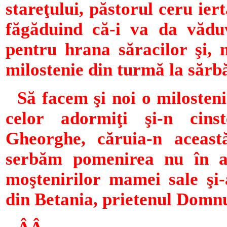
stareţului, păstorul ceru ier
făgăduind că-i va da văduv
pentru hrana săracilor şi, 
milostenie din turmă la sărb
Să facem şi noi o milosten
celor adormiţi şi-n cins
Gheorghe, căruia-n aceast
serbăm pomenirea nu în alt
moştenirilor mamei sale şi
din Betania, prietenul Domnu