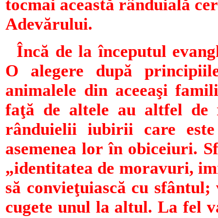
tocmai această rânduială cer
Adevărului.
Încă de la începutul evangh
O alegere după principiil
animalele din aceeaşi famil
faţă de altele au altfel de r
rânduielii iubirii care est
asemenea lor în obiceiuri. Sf
„identitatea de moravuri, imi
să convieţuiască cu sfântul; 
cugete unul la altul. La fel va