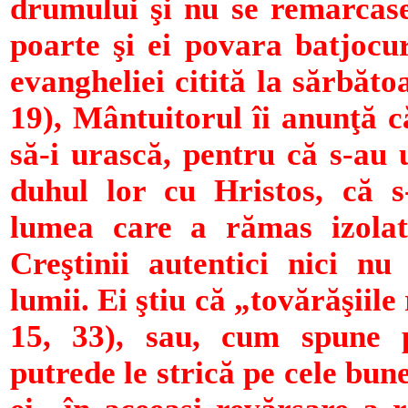
drumului şi nu se remarcase
poarte şi ei povara batjocur
evan­gheliei citită la sărbăt
19), Mân­tui­to­rul îi anunţă
să-i urască, pentru că s-au 
duhul lor cu Hristos, că s-
lumea ca­re a rămas izol
Creşti­nii autentici nici n
lumii. Ei ştiu că „tovărăşiile
15, 33), sau, cum spune p
putrede le strică pe cele bun