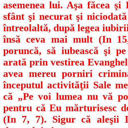
asemenea lui. Aşa făcea şi 
sfânt şi necurat şi niciodat
întreolaltă, după legea iubiri
însă ceva mai mult (In 15,
poruncă, să iubească şi pe 
arată prin vestirea Evanghel
avea mereu porniri crimina
înce­putul activităţii Sale me
că „Pe voi lumea nu vă po
pentru că Eu mărturi­sesc de
(In 7, 7). Sigur că aleşii