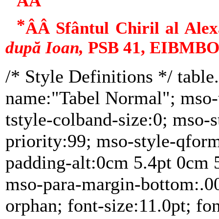
ÂÂ
*
ÂÂ Sfântul Chiril al Ale
după Ioan,
PSB 41, EIBMBOR,
/* Style Definitions */ tab
name:"Tabel Normal"; mso-t
tstyle-colband-size:0; mso-
priority:99; mso-style-qfor
padding-alt:0cm 5.4pt 0cm 
mso-para-margin-bottom:.0
orphan; font-size:11.0pt; fon