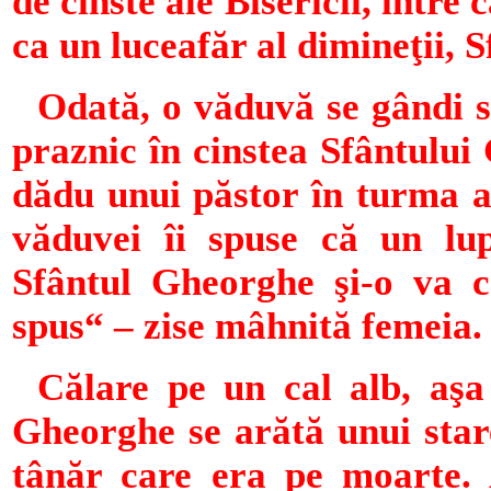
de cinste ale Bisericii, între
ca un luceafăr al dimineţii,
Odată, o văduvă se gândi să
praznic în cinstea Sfân­tului
dădu unui păstor în turma ac
văduvei îi spuse că un lup
Sfântul Gheorghe şi-o va c
spus“ – zise mâhnită femeia.
Călare pe un cal alb, aşa
Gheorghe se arătă unui star
tânăr care era pe moarte. 