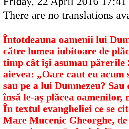
Friday, 22 April 2016 17:41
There are no translations ava
Întotdeauna oamenii lui Dum
către lumea iubitoare de plăce
timp cât îşi asumau părerile 
aievea: „Oare caut eu acum 
sau pe a lui Dumnezeu? Sau 
însă le-aş plăcea oamenilor, n
În textul evangheliei ce se ci
Mare Mucenic Gheorghe, de la