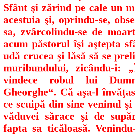
Sfânt şi zărind pe cale un 
acestuia şi, oprindu-se, ob
sa, zvâr­colindu-se de moar
acum păstorul îşi aştepta sfâ
udă crucea şi lăsă să se pre
muribundului, zicându-i: „
vindece robul lui Dum
Gheorghe“. Că aşa-l învăţa
ce scuipă din sine veninul şi 
văduvei sărace şi de supăr
fapta sa ticăloasă. Venindu-