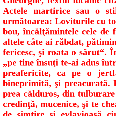
Gheorghe, textul lucanic cit
Actele martirice sau o sti
următoarea: Loviturile cu toie
bou, încălţămintele cele de f
altele câte ai răbdat, pătimin
fericesc, şi roata o sărut“.
„pe tine însuţi te-ai adus înt
preafericite, ca pe o jertf
bineprimită, şi preacurată. 
prea călduros, din tulburare 
credinţă, mucenice, şi te ch
de simţire şi evlavioasă ci