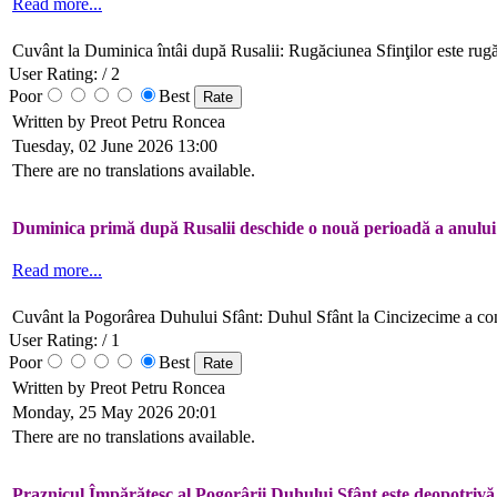
Read more...
Cuvânt la Duminica întâi după Rusalii: Rugăciunea Sfinţilor este rugă
User Rating:
/ 2
Poor
Best
Written by Preot Petru Roncea
Tuesday, 02 June 2026 13:00
There are no translations available.
Duminica primă după Rusalii deschide o nouă perioadă a anului l
Read more...
Cuvânt la Pogorârea Duhului Sfânt: Duhul Sfânt la Cincizecime a consti
User Rating:
/ 1
Poor
Best
Written by Preot Petru Roncea
Monday, 25 May 2026 20:01
There are no translations available.
Praznicul Împărătesc al Pogorârii Duhului Sfânt este deopotrivă 