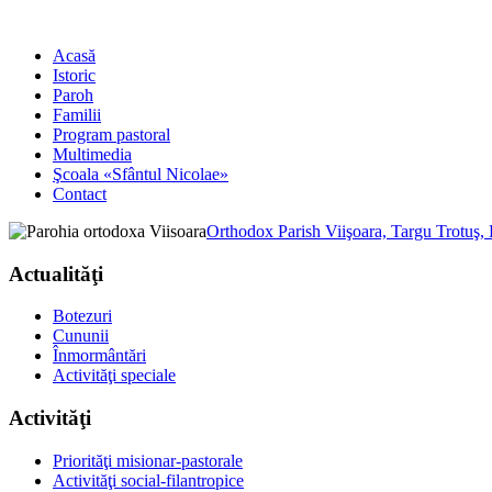
Acasă
Istoric
Paroh
Familii
Program pastoral
Multimedia
Şcoala «Sfântul Nicolae»
Contact
Orthodox Parish Viişoara, Targu Trotuş,
Actualităţi
Botezuri
Cununii
Înmormântări
Activităţi speciale
Activităţi
Priorităţi misionar-pastorale
Activităţi social-filantropice