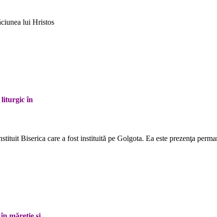
ciunea lui Hristos
iturgic în
tuit Biserica care a fost instituită pe Golgota. Ea este prezenţa perman
în măreţie şi