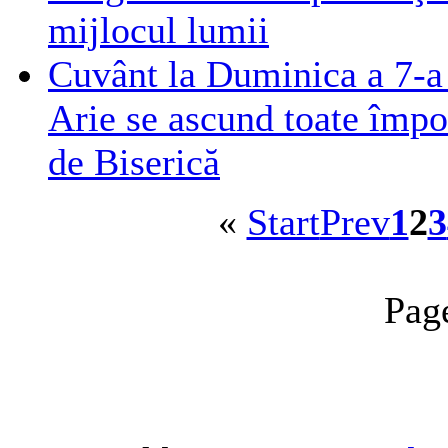
mijlocul lumii
Cuvânt la Duminica a 7-a 
Arie se ascund toate împot
de Biserică
«
Start
Prev
1
2
3
Pag