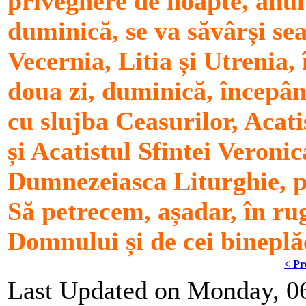
priveghere de noapte, anul
duminică, se va săvârși se
Vecernia, Litia și Utrenia, 
doua zi, duminică, începân
cu slujba Ceasurilor, Acati
și Acatistul Sfintei Veroni
Dumnezeiasca Liturghie, pâ
Să petrecem, așadar, în ru
Domnului și de cei bineplă
< Pr
Last Updated on Monday, 06