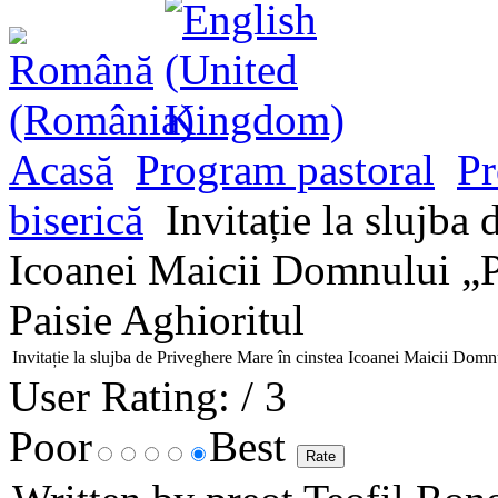
Acasă
Program pastoral
Pr
biserică
Invitație la slujba
Icoanei Maicii Domnului „P
Paisie Aghioritul
Invitație la slujba de Priveghere Mare în cinstea Icoanei Maicii Domn
User Rating:
/ 3
Poor
Best