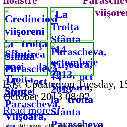
viişore
Last Updated on Tuesday, 1
October 2013 08:02
Read more...
Pelerinaj la Crucea de pe Docmana, 15 septembrie 2013