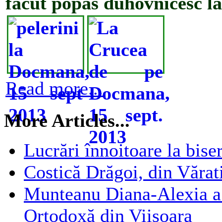
făcut popas duhovnicesc la
Read more...
More Articles...
Lucrări înnoitoare la bise
Costică Drăgoi, din Vărati
Munteanu Diana-Alexia a p
Ortodoxă din Viişoara