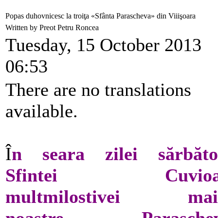
Popas duhovnicesc la troiţa «Sfânta Parascheva» din Viiişoara
Written by Preot Petru Roncea
Tuesday, 15 October 2013
06:53
There are no translations
available.
Î
n seara zilei sărbăto
Sfintei Cuvioa
multmilostivei maic
noastre Paraschev