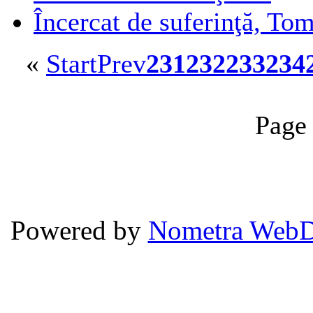
Încercat de suferinţă, To
«
Start
Prev
231
232
233
234
Page
Powered by
Nometra WebD