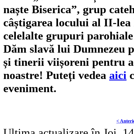
naște Biserica”, grup cateh
câștigarea locului al II-lea
celelalte grupuri parohiale
Dăm slavă lui Dumnezeu pen
și tinerii viișoreni pentru
noastre! Puteți vedea
aici
c
eveniment.
< Anteri
Ultima actualizare în Joi, 