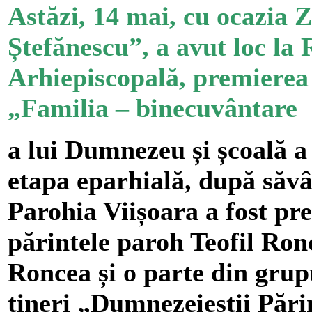
Astăzi, 14 mai, cu ocazia 
Ștefănescu”, a avut loc la
Arhiepiscopală, premierea
„Familia – binecuvântare
a lui Dumnezeu și școală a 
etapa eparhială, după săvâr
Parohia Viișoara a fost pr
părintele paroh Teofil Ronc
Roncea și o parte din grupu
tineri „Dumnezeieștii Pări