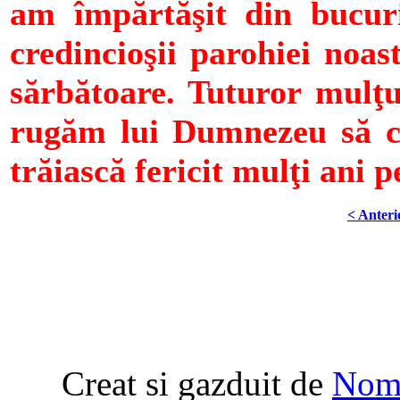
am împărtăşit din bucuri
credincioşii parohiei noas
sărbătoare. Tuturor mulţu
rugăm lui Dumnezeu să cr
trăiască fericit mulţi ani 
< Anteri
Creat si gazduit de
Nome