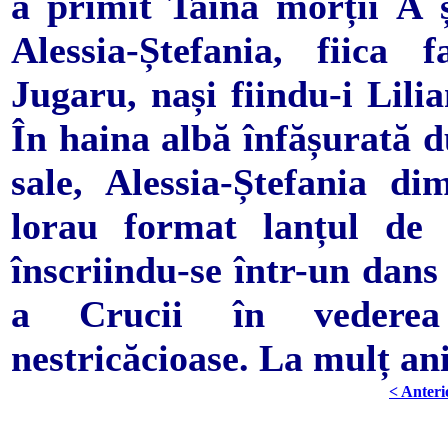
a primit Taina morții Â ș
Alessia-Ștefania, fiica
Jugaru, nași fiindu-i Lili
În haina albă înfășurată d
sale, Alessia-Ștefania d
lorau format lanțul de 
înscriindu-se într-un dans
a Crucii în vederea 
nestricăcioase. La mulț an
< Anteri