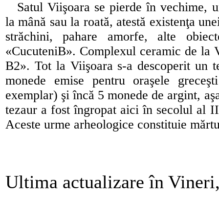
Satul Viişoara se pierde în vechime, u
la mână sau la roată, atestă existenţa un
străchini, pahare amorfe, alte obiect
«CucuteniB». Complexul ceramic de la Vi
B2». Tot la Viişoara s-a descoperit un 
monede emise pentru oraşele greceşt
exemplar) şi încă 5 monede de argint, aş
tezaur a fost îngropat aici în secolul al 
Aceste urme arheologice constituie mărtur
Ultima actualizare în Vineri