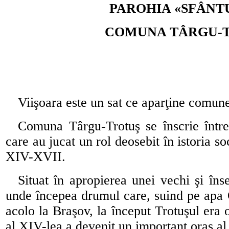
PAROHIA «SFÂNTU
COMUNA TÂRGU-T
Viişoara este un sat ce aparţine comun
Comuna Târgu-Trotuş se înscrie între
care au jucat un rol deosebit în istoria s
XIV-XVII.
Situat în apropierea unei vechi şi îns
unde începea drumul care, suind pe apa O
acolo la Braşov, la început Trotuşul era 
al XIV-lea a devenit un important oraş a