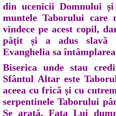
din ucenicii Domnului și
muntele Taborului care n
vindece pe acest copil, da
pățit și a adus slavă Î
Evanghelia sa întâmplarea
Biserica unde stau credin
Sfântul Altar este Taborul
aceea cu frică și cu cutre
serpentinele Taborului pân
Se arată, Fața Lui dumne