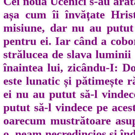
Cei nouă Ucenici s-au arăta
așa cum îi învățate Hrist
misiune, dar nu au putut 
pentru ei. Iar când a cobo
strălucea de slava luminii
înaintea lui, zicându-I: D
este lunatic și pătimește 
ei nu au putut să-l vindec
putut să-l vindece pe aces
oarecum mustrătoare asup
o, neam necredincios și înd