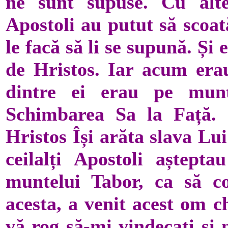
ne sunt supuse. Cu alte
Apostoli au putut să scoat
le facă să li se supună. Ș
de Hristos. Iar acum erau
dintre ei erau pe munt
Schimbarea Sa la Față. 
Hristos Își arăta slava Lui
ceilalți Apostoli aștept
muntelui Tabor, ca să c
acesta, a venit acest om ch
vă rog să-mi vindecați și 