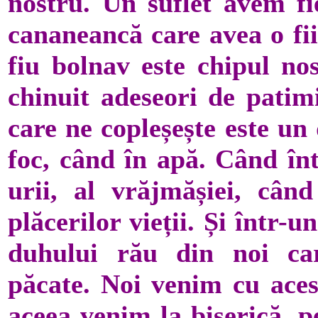
nostru. Un suflet avem fi
cananeancă care avea o fii
fiu bolnav este chipul no
chinuit adeseori de patim
care ne copleșește este un
foc, când în apă. Când înt
urii, al vrăjmășiei, când
plăcerilor vieții. Și într-u
duhului rău din noi ca
păcate. Noi venim cu acest
aceea venim la biserică, p