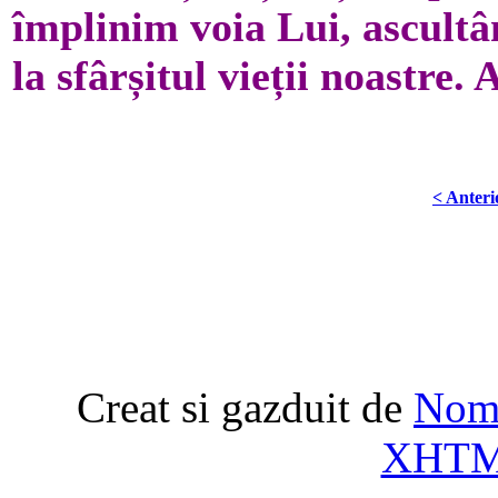
împlinim voia Lui, ascult
la sfârșitul vieții noastre.
< Anteri
Creat si gazduit de
Nome
XHT