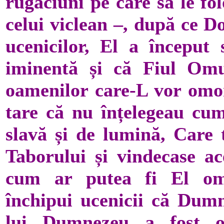
rugăciuni pe care să le fo
celui viclean –, după ce D
ucenicilor, El a început
iminentă și că Fiul Omu
oamenilor care-L vor omorî
tare că nu înțelegeau cum 
slavă și de lumină, Care
Taborului și vindecase ac
cum ar putea fi El om
închipui ucenicii că Dumne
lui Dumnezeu a fost o