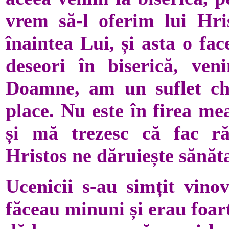
vrem să-l oferim lui Hri
înaintea Lui, și asta o f
deseori în biserică, ven
Doamne, am un suflet ch
place. Nu este în firea me
și mă trezesc că fac ră
Hristos ne dăruiește sănăta
Ucenicii s-au simțit vinov
făceau minuni și erau foart