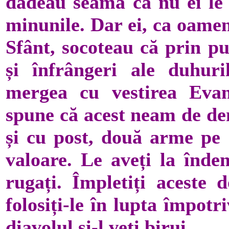
dădeau seama că nu ei le f
minunile. Dar ei, ca oamen
Sfânt, socoteau că prin pu
și înfrângeri ale duhur
mergea cu vestirea Evan
spune că acest neam de de
și cu post, două arme pe c
valoare. Le aveți la îndem
rugați. Împletiți aceste 
folosiți-le în lupta împot
diavolul și-l veți birui.