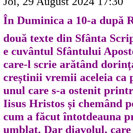
Joi, 29 August 2024 17:30
În Duminica a 10-a după R
două texte din Sfânta Scrip
e cuvântul Sfântului Apost
care-l scrie arătând dorinț
creștinii vremii aceleia ca 
unul care s-a ostenit print
Iisus Hristos și chemând p
cum a făcut întotdeauna pri
umblat. Dar diavolul, care