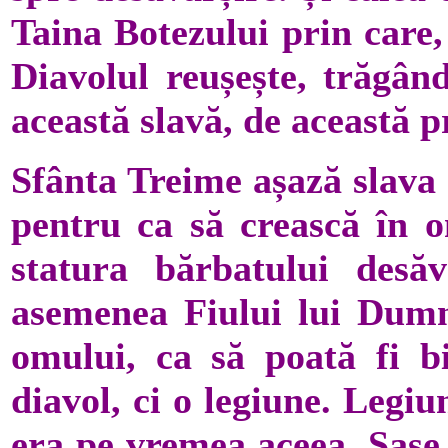
Taina Botezului prin care,
Diavolul reușește, trăgân
această slavă, de această 
Sfânta Treime așază slava 
pentru ca să crească în 
statura bărbatului desăv
asemenea Fiului lui Dumne
omului, ca să poată fi bi
diavol, ci o legiune. Legi
era pe vremea aceea. Șase 