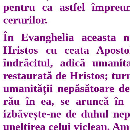
pentru ca astfel împre
cerurilor.
În Evanghelia aceasta n
Hristos cu ceata Apostol
îndrăcitul, adică umanit
restaurată de Hristos; tur
umanității nepăsătoare de
rău în ea, se aruncă în a
izbăvește-ne de duhul nepă
uneltirea celui viclean. Am