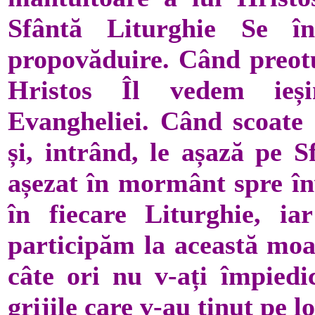
Sfântă Liturghie Se în
propovăduire. Când preotu
Hristos Îl vedem ieși
Evangheliei. Când scoate 
și, intrând, le așază pe S
așezat în mormânt spre înv
în fiecare Liturghie, ia
participăm la această moar
câte ori nu v-ați împiedi
grijile care v-au ținut pe lo