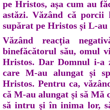
pe Hristos, așa cum au fă
astăzi. Văzând că porcii l
supărat pe Hristos și L-au 
Văzând reacția negati
binefăcătorul său, omul vi
Hristos. Dar Domnul i-a zi
care M-au alungat și spu
Hristos. Pentru ca, văzând
că M-au alungat și să Mă ch
să intru și în inima lor, s