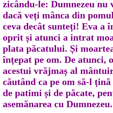
zicându-le: Dumnezeu nu vr
dacă veți mânca din pomul a
ceva decât sunteți! Eva a 
oprit și atunci a intrat mo
plata păcatului. Și moartea
înțepat pe om. De atunci, o
acestui vrăjmaș al mântuir
căutând ca pe om să-l țină 
de patimi și de păcate, pen
asemănarea cu Dumnezeu.