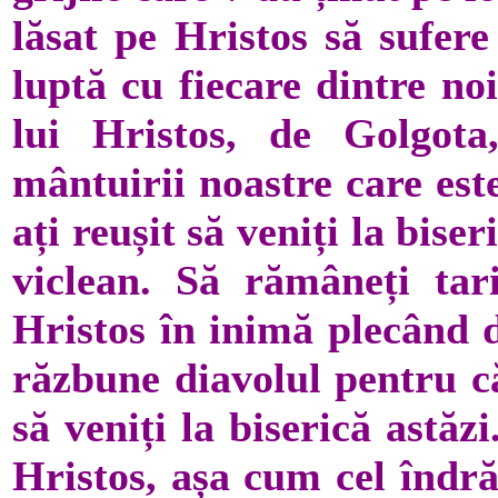
lăsat pe Hristos să sufere
luptă cu fiecare dintre no
lui Hristos, de Golgota
mântuirii noastre care es
ați reușit să veniți la bise
viclean. Să rămâneți tar
Hristos în inimă plecând d
răzbune diavolul pentru că
să veniți la biserică astăz
Hristos, așa cum cel îndră