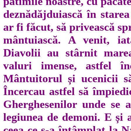
patimile noastre, cu păcat
deznădăjduiască în starea 
ar fi făcut, să privească sp
mântuiască. A venit, ia
Diavolii au stârnit mare
valuri imense, astfel î
Mântuitorul și ucenicii s
Încercau astfel să împiedi
Gherghesenilor unde se a
legiunea de demoni. E și a
ceea ce s-a întâmplat la 