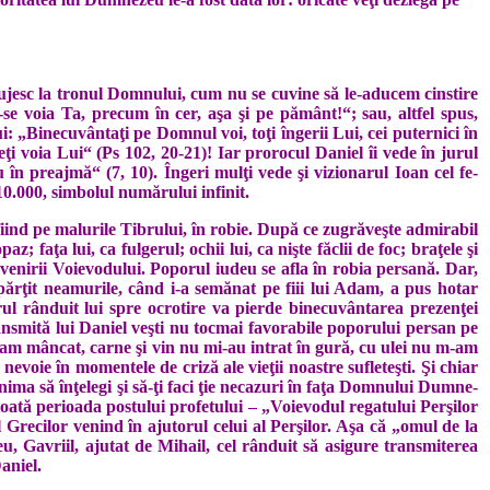
slujesc la tronul Domnului, cum nu se cuvine să le-aducem cinstire
e voia Ta, precum în cer, aşa şi pe pământ!“; sau, altfel spus,
: „Binecuvântaţi pe Domnul voi, toţi îngerii Lui, cei puternici în
­ceţi voia Lui“ (Ps 102, 20-21)! Iar prorocul Daniel îi vede în jurul
u în preajmă“ (7, 10). Îngeri mulţi vede şi vizionarul Ioan cel fe­
10.000, simbolul numărului infinit.
fiind pe malurile Tibrului, în robie. După ce zugrăveşte admirabil
; faţa lui, ca fulgerul; ochii lui, ca nişte făclii de foc; braţele şi
 venirii Voievodului. Poporul iudeu se afla în robia persană. Dar,
ărţit neamurile, când i-a semănat pe fiii lui Adam, a pus hotar
ul rânduit lui spre ocrotire va pierde binecuvântarea prezenţei
transmită lui Daniel veşti nu tocmai favorabile poporului persan pe
ă n-am mâncat, carne şi vin nu mi-au intrat în gură, cu ulei nu m-am
evoie în momentele de criză ale vieţii noas­tre sufleteşti. Şi chiar
nima să înţelegi şi să-ţi faci ţie necazuri în faţa Domnului Dumne­
n toată perioada postului profetului – „Voievodul regatului Perşilor
al Grecilor venind în ajutorul celui al Perşilor. Aşa că „omul de la
, Gavriil, ajutat de Mihail, cel rânduit să asigure transmiterea
aniel.