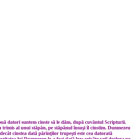
 nouă datori suntem cinste să le dăm, după cuvântul Scripturii.
 trimis al unui stăpân, pe stăpânul însuşi îl cinstim. Dumnezeu
decât cinstea dată părinţilor trupeşti este cea datorată
utoritatea lui Dumnezeu le-a fost dată lor: oricâte veţi dezlega pe