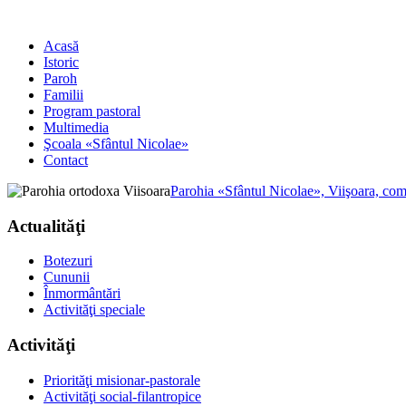
Acasă
Istoric
Paroh
Familii
Program pastoral
Multimedia
Şcoala «Sfântul Nicolae»
Contact
Parohia «Sfântul Nicolae», Viişoara, co
Actualităţi
Botezuri
Cununii
Înmormântări
Activităţi speciale
Activităţi
Priorităţi misionar-pastorale
Activităţi social-filantropice