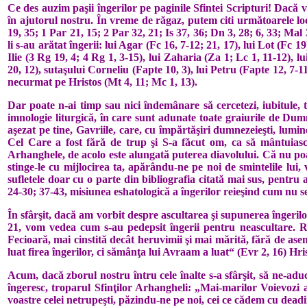
Ce des auzim paşii îngerilor pe paginile Sfintei Scripturi! Dacă 
în ajutorul nostru. În vreme de răgaz, putem citi următoarele locu
19, 35; 1 Par 21, 15; 2 Par 32, 21; Is 37, 36; Dn 3, 28; 6, 33; Mal
li s-au arătat îngerii: lui Agar (Fc 16, 7-12; 21, 17), lui Lot (Fc 19
Ilie (3 Rg 19, 4; 4 Rg 1, 3-15), lui Zaharia (Za 1; Lc 1, 11-12), 
20, 12), sutaşului Corneliu (Fapte 10, 3), lui Petru (Fapte 12, 7-1
necurmat pe Hristos (Mt 4, 11; Mc 1, 13).
Dar poate n-ai timp sau nici îndemânare să cercetezi, iubitule, t
imnologie liturgică, în care sunt adunate toate graiurile de Dumn
aşezat pe tine, Gavriile, care, cu împărtăşiri dumnezeieşti, lumi
Cel Care a fost fără de trup şi S-a făcut om, ca să mântuias
Arhanghele, de acolo este alungată puterea diavolului. Că nu poat
stinge-le cu mijlocirea ta, apărân­du-ne pe noi de smintelile lui
sufletele doar cu o parte din bibliografia citată mai sus, pentru
24-30; 37-43, misiunea eshatologică a înge­rilor reieşind cum nu s
În sfârşit, dacă am vorbit de­spre ascultarea şi supunerea în­gerilo
21, vom vedea cum s-au pe­dep­sit îngerii pentru neascultare. R
Fecioară, mai cinstită decât heru­vimii şi mai mărită, fără de ase
luat firea îngerilor, ci sămânţa lui Avraam a luat“ (Evr 2, 16) Hri
Acum, dacă zborul nostru în­tru cele înalte s-a sfârşit, să ne-a­d
îngeresc, troparul Sfinţilor Arhangheli: „Mai-marilor Voievozi ai
voastre celei netrupeşti, păzindu-ne pe noi, cei ce cădem cu dea­din