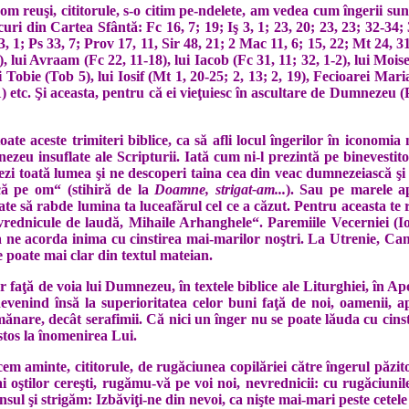
vom reuşi, cititorule, s-o citim pe-ndelete, am vedea cum îngerii su
ri din Cartea Sfântă: Fc 16, 7; 19; Iş 3, 1; 23, 20; 23, 23; 32-34;
 3, 1; Ps 33, 7; Prov 17, 11, Sir 48, 21; 2 Mac 11, 6; 15, 22; Mt 24,
), lui Avraam (Fc 22, 11-18), lui Iacob (Fc 31, 11; 32, 1-2), lui Moise 
lui Tobie (Tob 5), lui Iosif (Mt 1, 20-25; 2, 13; 2, 19), Fecioarei M
1) etc. Şi aceasta, pentru că ei vieţuiesc în ascultare de Dumnezeu 
oate aceste trimiteri biblice, ca să afli locul îngerilor în iconomi
ezeu insuflate ale Scripturii. Iată cum ni-l prezintă pe binevesti
nezi toată lumea şi ne descoperi taina cea din veac dumnezeiască ş
că pe om“ (stihiră de la
Doamne, strigat-am...
). Sau pe marele a
e să rabde lumina ta luceafărul cel ce a căzut. Pentru aceasta te r
, vrednicule de laudă, Mihaile Arhanghele“. Paremiile Vecerniei (I
 a ne acorda inima cu cinstirea mai-marilor noştri. La Utrenie, Ca
e poate mai clar din textul mateian.
r faţă de voia lui Dumnezeu, în textele biblice ale Liturghiei, în Ap
evenind însă la superioritatea celor buni faţă de noi, oamenii, a
­mănare, decât serafimii. Că nici un înger nu se poate lăuda cu cin
s­tos la înomenirea Lui.
ucem aminte, cititorule, de ru­găciunea copilăriei către îngerul păzi
 oştilor cereşti, rugămu-vă pe voi noi, nevrednicii: cu rugăciu­ni
­sul şi strigăm: Izbăviţi-ne din nevoi, ca nişte mai-mari peste cetele