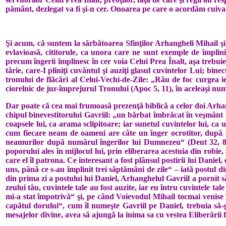
pământ, dezle­gat va fi şi-n cer. Onoarea pe care o acor­dăm cuiva
Şi acum, că suntem la sărbătoarea Sfinţilor Arhangheli Mihail şi 
evlavioasă, cititorule, ca unora care ne sunt exemple de împli
precum îngerii împlinesc în cer voia Celui Prea Înalt, aşa trebui
tărie, care-I pliniţi cuvântul şi auziţi glasul cuvintelor Lui; bine
tronului de flăcări al Celui-Vechi-de-Zile: „Râu de foc curgea ie­
ciorelnic de jur-împrejurul Tronului (Apoc 5, 11), în ace­leaşi n
Dar poate că cea mai frumoasă prezen­ţă biblică a celor doi Arhan
chipul bine­ves­titorului Gavriil: „un bărbat îmbrăcat în veşmânt de 
coapsele lui, ca arama sclipitoare; iar sunetul cuvintelor lui, c
cum fiecare neam de oameni are câte un înger ocrotitor, după c
neamurilor după numărul îngerilor lui Dumnezeu“ (Deut 32, 8), 
poporului ales în mijlocul lui, prin eliberarea acestuia din robie
care el îl patrona. Ce interesant a fost plânsul postirii lui Danie
uns, până ce s‑au împlinit trei săptămâni de zile“ – iată postul di
din prima zi a postului lui Daniel, Arhanghelul Gavriil a pornit s
zeului tău, cuvintele tale au fost auzite, iar eu întru cuvintele t
mi-a stat împo­trivă“ şi, pe când Voievodul Mihail tocmai venise în
capătul dorului“, cum îl numeşte Gavriil pe Daniel, trebuia să-
mesajelor divine, avea să ajungă la inima sa cu vestea Eliberării fi