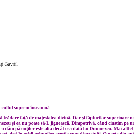
și Gavriil
i cultul suprem înseamnă
naltă trădare faţă de majestatea divină. Dar şi făpturilor superioare
ezeu şi ea nu poate să-L jig­nească. Dimpotrivă, când cinstim pe un
e o dăm părinţilor este alta decât cea dată lui Dumnezeu. Mai altfel 
espect, deşi în ochii nebunilor aceştia sunt dispreţuiţi. O parte din a