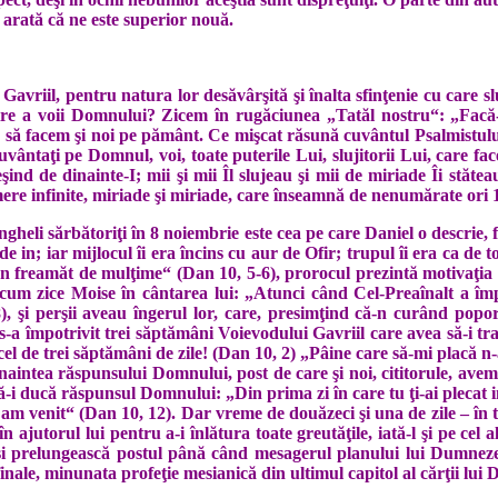
 arată că ne este superior nouă.
Gavriil, pentru natura lor desăvârşită şi înalta sfinţenie cu care 
nire a voii Domnului? Zicem în rugăciunea „Tatăl nostru“: „Facă-s
e să facem şi noi pe pământ. Ce mişcat răsună cuvântul Psalmistului
cuvântaţi pe Domnul, voi, toate puterile Lui, slujitorii Lui, care fa
şind de dinainte-I; mii şi mii Îl slujeau şi mii de miriade Îi stătea
umere infinite, miriade şi miriade, care înseamnă de nenumărate ori 
gheli sărbătoriţi în 8 noiembrie este cea pe care Daniel o descrie, 
in; iar mijlocul îi era încins cu aur de Ofir; trupul îi era ca de topaz
a un freamăt de mulţime“ (Dan 10, 5-6), prorocul prezintă motivaţia
um zice Moise în cântarea lui: „Atunci când Cel-Preaînalt a împ
şi perşii aveau îngerul lor, care, presimţind că-n curând popor
, s-a împotrivit trei săptămâni Voievo­dului Gavriil care avea să-i 
l, cel de trei săptămâni de zile! (Dan 10, 2) „Pâine care să-mi plac
naintea răspunsului Dom­nului, post de care şi noi, cititorule, avem n
ă-i ducă răspunsul Domnului: „Din prima zi în care tu ţi-ai plecat i
ale am venit“ (Dan 10, 12). Dar vreme de douăzeci şi una de zile – î
 ajutorul lui pentru a-i înlătura toate greutăţile, iată-l şi pe cel 
şi prelungească postul până când mesagerul planului lui Dumne­zeu
na­le, minunata profeţie mesianică din ultimul capitol al cărţii lui D