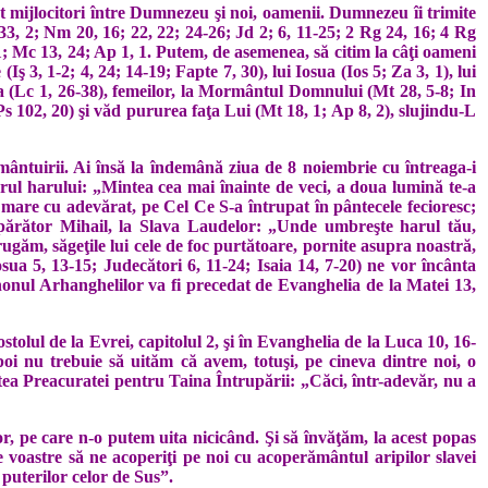
nt mijlocitori între Dumnezeu şi noi, oamenii. Dumnezeu îi trimite
 33, 2; Nm 20, 16; 22, 22; 24-26; Jd 2; 6, 11-25; 2 Rg 24, 16; 4 Rg
 31; Mc 13, 24; Ap 1, 1. Putem, de asemenea, să citim la câţi oameni
(Iş 3, 1-2; 4, 24; 14-19; Fapte 7, 30), lui Iosua (Ios 5; Za 3, 1), lui
aria (Lc 1, 26-38), femeilor, la Mormântul Domnului (Mt 28, 5-8; In
(Ps 102, 20) şi văd pururea faţa Lui (Mt 18, 1; Ap 8, 2), slujindu-L
a mântuirii. Ai însă la îndemână ziua de 8 noiembrie cu întreaga-i
torul harului: „Mintea cea mai înainte de veci, a doua lumină te-a
i mare cu adevărat, pe Cel Ce S-a întrupat în pântecele fecioresc;
părător Mihail, la Slava Laudelor: „Unde umbreşte harul tău,
ugăm, săgeţile lui cele de foc purtătoare, pornite asupra noastră,
osua 5, 13-15; Judecători 6, 11-24; Isaia 14, 7-20) ne vor încânta
nonul Arhan­ghelilor va fi precedat de Evan­ghelia de la Matei 13,
ostolul de la Evrei, capitolul 2, şi în Evanghelia de la Luca 10, 16-
poi nu trebuie să uităm că avem, totuşi, pe cineva dintre noi, o
­stea Preacuratei pentru Taina Întrupării: „Căci, într-adevăr, nu a
tor, pe care n-o putem uita nicicând. Şi să învăţăm, la acest popas
le voastre să ne acoperiţi pe noi cu acoperământul aripilor slavei
 puterilor celor de Sus”.