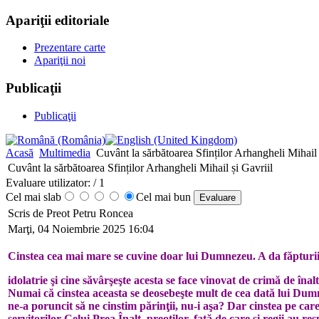
Apariţii editoriale
Prezentare carte
Apariţii noi
Publicaţii
Publicaţii
Acasă
Multimedia
Cuvânt la sărbătoarea Sfinților Arhangheli Mihail 
Cuvânt la sărbătoarea Sfinților Arhangheli Mihail și Gavriil
Evaluare utilizator:
/ 1
Cel mai slab
Cel mai bun
Scris de Preot Petru Roncea
Marţi, 04 Noiembrie 2025 16:04
Cinstea cea mai mare se cuvine doar lui Dumne­zeu. A da făpturi
ido­la­trie şi cine săvârşeşte acesta se face vinovat de crimă de î
Numai că cinstea aceasta se deosebeşte mult de cea dată lui Dumn
ne-a poruncit să ne cins­tim părinţii, nu-i aşa? Dar cinstea pe car
servitorilor Celui Prea Înalt, preoţilor, faţă de care şi regii au r