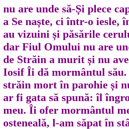
nu are unde să-Și plece ca
a Se naște, ci într-o iesle, 
au vizuini și păsările cerul
dar Fiul Omului nu are und
de Străin a murit și nu ave
Iosif Îi dă mormântul său.
străin mort în parohie și n
ar fi gata să spună: îl îng
meu. Îi ofer mormântul me
osteneală, l-am săpat în s