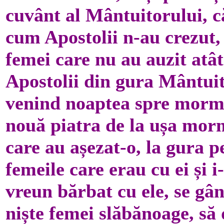
cuvânt al Mântuitorului, că
cum Apostolii n-au crezut, 
femei care nu au auzit atât
Apostolii din gura Mântuito
venind noaptea spre mormâ
nouă piatra de la ușa mor
care au așezat-o, la gura pe
femeile care erau cu ei și 
vreun bărbat cu ele, se g
niște femei slăbănoage, să