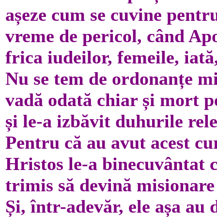
așeze cum se cuvine pentru
vreme de pericol, când Apos
frica iudeilor, femeile, ia
Nu se tem de ordonanțe mil
vadă odată chiar și mort p
și le-a izbăvit duhurile rel
Pentru că au avut acest cur
Hristos le-a binecuvântat c
trimis să devină misionare ș
Și, într-adevăr, ele așa au