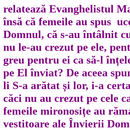
relatează Evanghelistul Ma
însă că femeile au spus uc
Domnul, că s-au întâlnit cu 
nu le-au crezut pe ele, pen
greu pentru ei ca să-l înțe
pe El înviat? De aceea spu
li S-a arătat și lor, i-a cer
căci nu au crezut pe cele c
femeile mironosițe au răma
vestitoare ale Învierii Dom