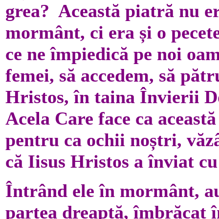
grea? Această piatră nu e
mormânt, ci era și o pecet
ce ne împiedică pe noi oame
femei, să accedem, să păt
Hristos, în taina Învieri
Acela Care face ca această
pentru ca ochii noștri, v
că Iisus Hristos a înviat c
Întrând ele în mormânt, a
partea dreaptă, îmbrăcat î