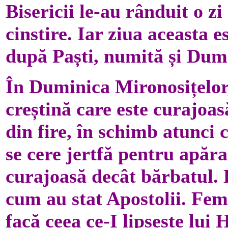
Bisericii le-au rânduit o z
cinstire. Iar ziua aceasta e
după Paști, numită și Dumi
În Duminica Mironosițelor,
creștină care este curajoas
din fire, în schimb atunci 
se cere jertfă pentru apăra
curajoasă decât bărbatul. B
cum au stat Apostolii. Feme
facă ceea ce-I lipsește lui