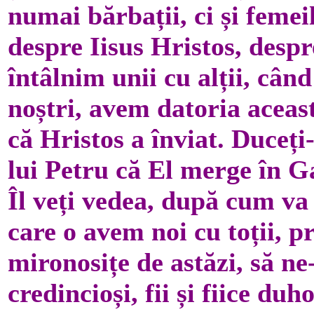
numai bărbații, ci și femei
despre Iisus Hristos, desp
întâlnim unii cu alții, cân
noștri, avem datoria aceas
că Hristos a înviat. Duceți-
lui Petru că El merge în Ga
Îl veți vedea, după cum va
care o avem noi cu toții, 
mironosițe de astăzi, să ne
credincioși, fii și fiice duh