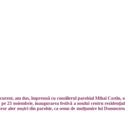
, curent, am dus, împreună cu consilierul parohial Mihai Costin, o
i, pe 23 noiembrie, inaugurarea festivă a noului centru rezidenţial
tuturor alor noştri din parohie, ca semn de mulţumire lui Dumnezeu