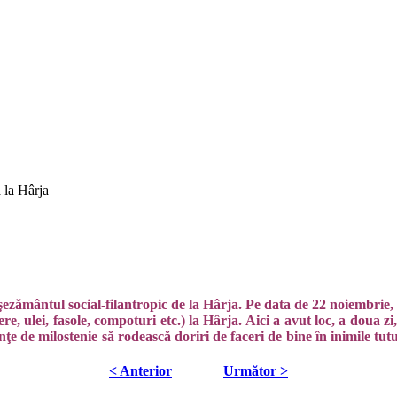
 la Hârja
şezământul social-filantropic de la Hârja. Pe data de 22 noiembrie
, ulei, fasole, compoturi etc.) la Hârja. Aici a avut loc, a doua z
minţe de milostenie să rodească doriri de faceri de bine în inimile 
< Anterior
Următor >