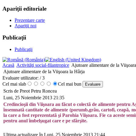
Apariţii editoriale
Prezentare carte
Apariţii noi
Publicaţii
Publicaţii
Acasă
Activităţi social-filantropice
Ajutoare alimentare de la Viişoara
Ajutoare alimentare de la Viişoara la Hârja
Evaluare utilizator:
/ 3
Cel mai slab
Cel mai bun
Scris de Preot Petru Roncea
Luni, 25 Noiembrie 2013 21:35
Credincioşii din Viişoara au făcut o colectă de alimente pentru A
însemnată cantitate de alimente (porumb,grâu, cartofi, ceapă, mere
la care a fost reprezentată şi Parohia Viişoara. Fie ca aceste se
pentru anul îmbelşugat care e pe sfârşite.
Ultima actualizare în Luni, 25 Noiembrie 2013 21:44