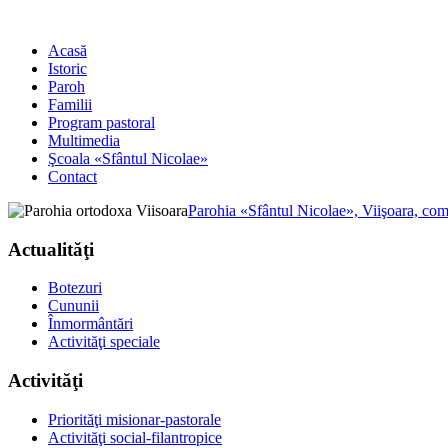
Acasă
Istoric
Paroh
Familii
Program pastoral
Multimedia
Şcoala «Sfântul Nicolae»
Contact
Parohia «Sfântul Nicolae», Viişoara, co
Actualităţi
Botezuri
Cununii
Înmormântări
Activităţi speciale
Activităţi
Priorităţi misionar-pastorale
Activităţi social-filantropice