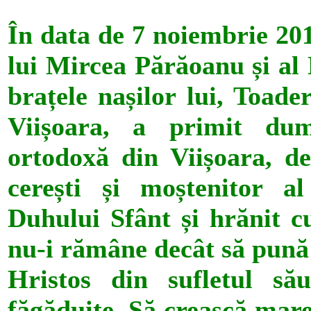
În data de 7 noiembrie 201
lui Mircea Părăoanu și al 
brațele nașilor lui, Toade
Viișoara, a primit dum
ortodoxă din Viișoara, de
cerești și moștenitor al
Duhului Sfânt și hrănit cu
nu-i rămâne decât să pună 
Hristos din sufletul să
făgăduite. Să crească mare