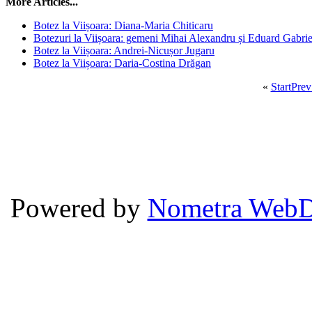
More Articles...
Botez la Viișoara: Diana-Maria Chiticaru
Botezuri la Viișoara: gemeni Mihai Alexandru și Eduard Gabri
Botez la Viișoara: Andrei-Nicușor Jugaru
Botez la Viișoara: Daria-Costina Drăgan
«
Start
Prev
Powered by
Nometra WebD