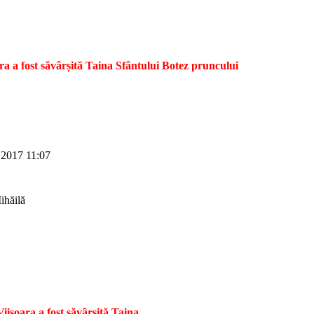
ra a fost săvârșită Taina Sfântului Botez pruncului
 2017 11:07
ihăilă
iișoara a fost săvârșită Taina