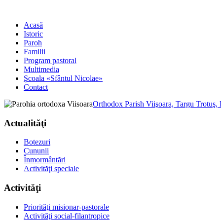
Acasă
Istoric
Paroh
Familii
Program pastoral
Multimedia
Şcoala «Sfântul Nicolae»
Contact
Orthodox Parish Viişoara, Targu Trotuş,
Actualităţi
Botezuri
Cununii
Înmormântări
Activităţi speciale
Activităţi
Priorităţi misionar-pastorale
Activităţi social-filantropice