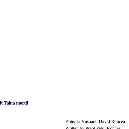
it Taina morții
Botez la Viișoara: David Roncea
Written by Preot Petru Roncea