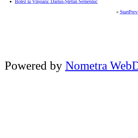
Botez la Viișoara: Darius-Ștefan Semeniuc
«
Start
Prev
Powered by
Nometra WebD